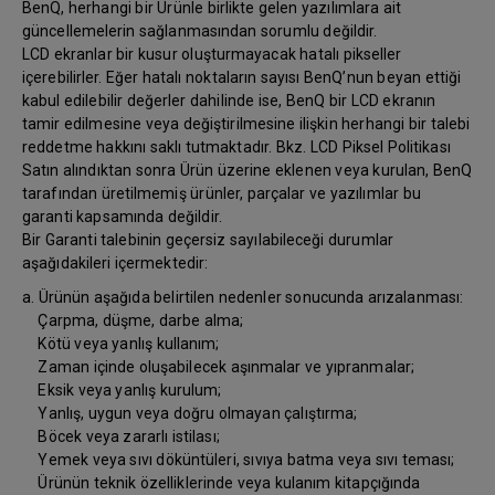
BenQ, herhangi bir Ürünle birlikte gelen yazılımlara ait
güncellemelerin sağlanmasından sorumlu değildir.
LCD ekranlar bir kusur oluşturmayacak hatalı pikseller
içerebilirler. Eğer hatalı noktaların sayısı BenQ’nun beyan ettiği
kabul edilebilir değerler dahilinde ise, BenQ bir LCD ekranın
tamir edilmesine veya değiştirilmesine ilişkin herhangi bir talebi
reddetme hakkını saklı tutmaktadır. Bkz. LCD Piksel Politikası
Satın alındıktan sonra Ürün üzerine eklenen veya kurulan, BenQ
tarafından üretilmemiş ürünler, parçalar ve yazılımlar bu
garanti kapsamında değildir.
Bir Garanti talebinin geçersiz sayılabileceği durumlar
aşağıdakileri içermektedir:
a. Ürünün aşağıda belirtilen nedenler sonucunda arızalanması:
Çarpma, düşme, darbe alma;
Kötü veya yanlış kullanım;
Zaman içinde oluşabilecek aşınmalar ve yıpranmalar;
Eksik veya yanlış kurulum;
Yanlış, uygun veya doğru olmayan çalıştırma;
Böcek veya zararlı istilası;
Yemek veya sıvı döküntüleri, sıvıya batma veya sıvı teması;
Ürünün teknik özelliklerinde veya kulanım kitapçığında