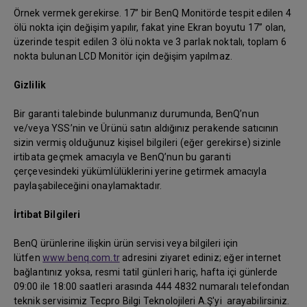
Örnek vermek gerekirse. 17” bir BenQ Monitörde tespit edilen 4
ölü nokta için değişim yapılır, fakat yine Ekran boyutu 17” olan,
üzerinde tespit edilen 3 ölü nokta ve 3 parlak noktalı, toplam 6
nokta bulunan LCD Monitör için değişim yapılmaz.
Gizlilik
Bir garanti talebinde bulunmanız durumunda, BenQ’nun
ve/veya YSS’nin ve Ürünü satın aldığınız perakende satıcının
sizin vermiş olduğunuz kişisel bilgileri (eğer gerekirse) sizinle
irtibata geçmek amacıyla ve BenQ’nun bu garanti
çerçevesindeki yükümlülüklerini yerine getirmek amacıyla
paylaşabileceğini onaylamaktadır.
İrtibat Bilgileri
BenQ ürünlerine ilişkin ürün servisi veya bilgileri için
lütfen
www.benq.com.tr
adresini ziyaret ediniz; eğer internet
bağlantınız yoksa, resmi tatil günleri hariç, hafta içi günlerde
09:00 ile 18:00 saatleri arasında 444 4832 numaralı telefondan
teknik servisimiz Tecpro Bilgi Teknolojileri A.Ş'yi arayabilirsiniz.