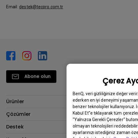
Email:
destek@tecpro.com.tr
Abone olun
Çerez Aya
BenQ, veri gizliliğinize değer veri
ederken en iyi deneyimi yaşamanı
Ürünler
benzer teknolojiler kullanıyoruz. 
Projektör
Kabul Et"e tıklayarak tüm çerezler
Çözümler
"Yalnızca Gerekli Çerezler" buton
Monitör
BenQ AQCOLOR Elçisi
Destek
olmayan teknolojileri reddedebili
ayarlarınızı istediğiniz zaman özel
Eye-Care Monitörler
İndirme & SSS