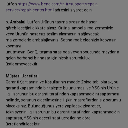
lütfen
https://www.benq.com/tr-tr/support/repair-
service/repair-center.html
adresini ziyaret edin.
b.
Ambalaj
: Lütfen Ürünün taşıma sırasında hasar
görebileceğini dikkate alınız. Orijinal ambalaj malzemesiyle
veya Ürünün hasarsız teslim alınmasını sağlayacak
malzemelerle ambalajlayınız. Satınalma belgenizin kopyasını
koymayı
unutmayın. BenQ, taşıma sırasında veya sonucunda meydana
gelen herhangi bir hasar için hiçbir sorumluluk
üstlenmeyecektir.
Müşteri Ücretleri
Garanti Şartlarının ve Koşullarının madde 2’sine tabi olarak, bu
garanti kapsamında bir talepte bulunulması ve YSS’nin Ürünle
ilgili sorunun bu garanti tarafından kapsanmadığını saptaması
halinde, sorunun giderilmesine ilişkin masraflardan siz sorumlu
olacaksınız. Bulunduğunuz yere yapılacak ziyaretler,
teknisyenin ilgili sorunun bu garanti tarafından kapsanmadığını
saptarsa, YSS’nin geçerli saat ücretlerine göre
ücretlendirilecektir.