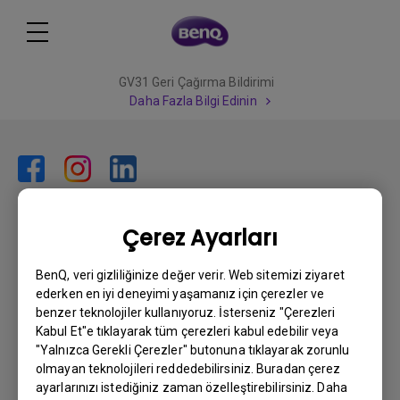
GV31 Geri Çağırma Bildirimi
Daha Fazla Bilgi Edinin
Abone olun
Çerez Ayarları
BenQ, veri gizliliğinize değer verir. Web sitemizi ziyaret
ederken en iyi deneyimi yaşamanız için çerezler ve
Ürünler
benzer teknolojiler kullanıyoruz. İsterseniz "Çerezleri
Kabul Et"e tıklayarak tüm çerezleri kabul edebilir veya
Projektör
Çözümler
"Yalnızca Gerekli Çerezler" butonuna tıklayarak zorunlu
Monitör
olmayan teknolojileri reddedebilirsiniz. Buradan çerez
BenQ AQCOLOR Elçisi
Destek
ayarlarınızı istediğiniz zaman özelleştirebilirsiniz. Daha
Eye-Care Monitörler