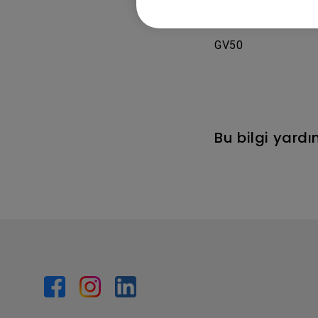
Uygulanabi
GV50
Bu bilgi yard