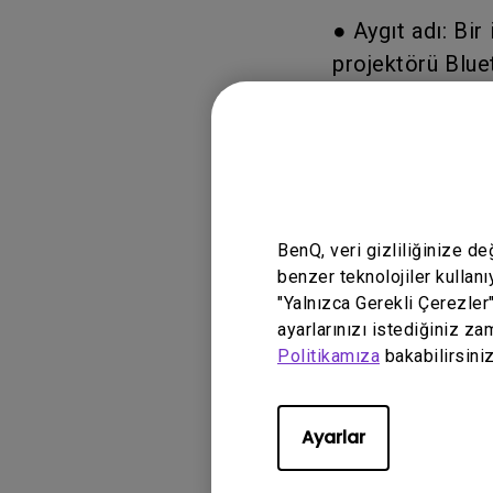
● Aygıt adı: Bi
projektörü Blue
Projektörünüzün 
●Sıfırlama: Fabr
ayarlarına geri 
BenQ, veri gizliliğinize d
benzer teknolojiler kullanı
"Yalnızca Gerekli Çerezler
● Durum: IP adr
ayarlarınızı istediğiniz za
Çalışma Süresi g
Politikamıza
bakabilirsiniz
Ayarlar