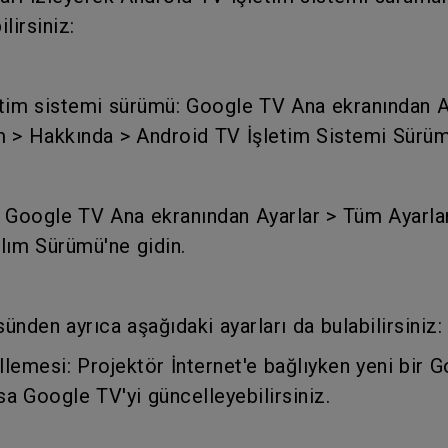
Yükseklik Ayarlı Stand ile
Düşük Giriş Gecikmesi ile
lirsiniz:
tim sistemi sürümü: Google TV Ana ekranından A
m > Hakkında > Android TV İşletim Sistemi Sürüm
 Google TV Ana ekranından Ayarlar > Tüm Ayarla
lım Sürümü'ne gidin.
nden ayrıca aşağıdaki ayarları da bulabilirsiniz:
lemesi: Projektör İnternet'e bağlıyken yeni bir 
 Google TV'yi güncelleyebilirsiniz.