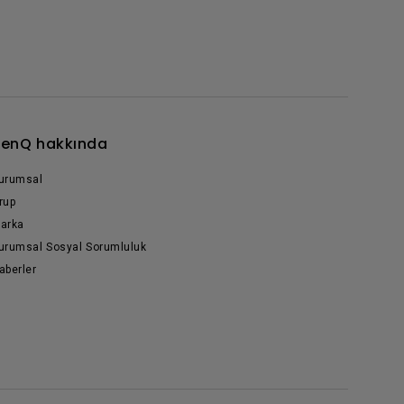
enQ hakkında
urumsal
rup
arka
urumsal Sosyal Sorumluluk
aberler