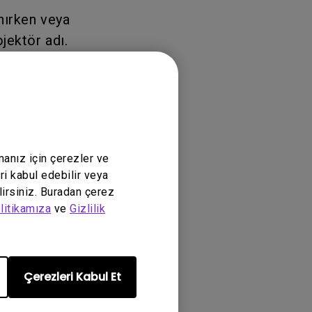
nırken veya
jektör adı.
fabrika
manız için çerezler ve
ri kabul edebilir veya
lirsiniz. Buradan çerez
umarası ve
litikamıza
ve
Gizlilik
Çerezleri Kabul Et