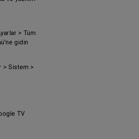
yarlar > Tüm
ü'ne gidin
r > Sistem >
Google TV