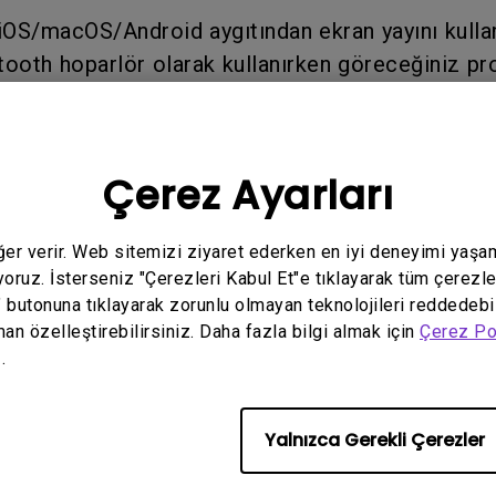
r iOS/macOS/Android aygıtından ekran yayını kulla
tooth hoparlör olarak kullanırken göreceğiniz pro
adını değiştirebilirsiniz.
Çerez Ayarları
ika ayarlarına sıfırlama yapın ve projektörünüzü 
yükleyin
eğer verir. Web sitemizi ziyaret ederken en iyi deneyimi yaşa
yoruz. İsterseniz "Çerezleri Kabul Et"e tıklayarak tüm çerezle
" butonuna tıklayarak zorunlu olmayan teknolojileri reddedebi
esi, Cihaz MAC adresi, Bluetooth adresi, Seri N
man özelleştirebilirsiniz. Daha fazla bilgi almak için
Çerez Po
ibi temel projektör bilgilerini bulabilirsiniz.
.
Yalnızca Gerekli Çerezler