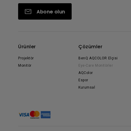
Abone olun
Ürünler
Çözümler
Projektör
BenQ AQCOLOR Elçisi
Monitör
Eye-Care Monitörler
AQColor
Espor
Kurumsal