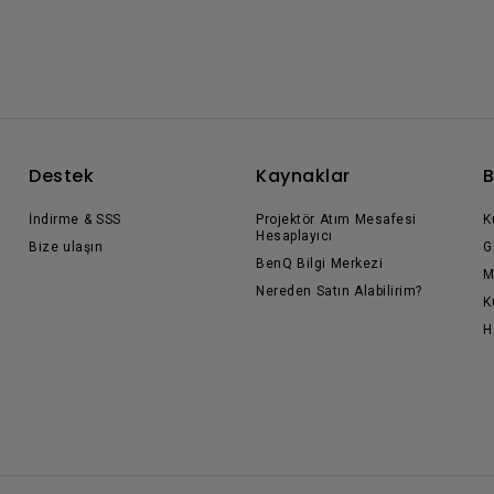
Destek
Kaynaklar
B
İndirme & SSS
Projektör Atım Mesafesi
K
Hesaplayıcı
Bize ulaşın
G
BenQ Bilgi Merkezi
M
Nereden Satın Alabilirim?
K
H