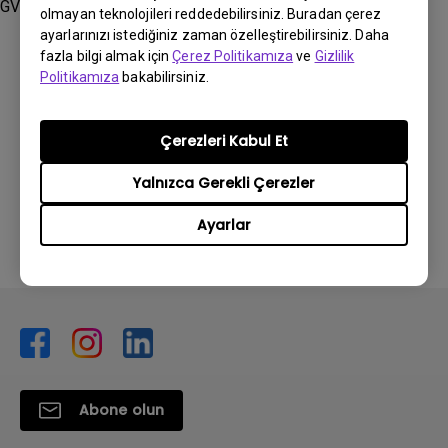
GV50
olmayan teknolojileri reddedebilirsiniz. Buradan çerez
ayarlarınızı istediğiniz zaman özelleştirebilirsiniz. Daha
fazla bilgi almak için
Çerez Politikamıza
ve
Gizlilik
Politikamıza
bakabilirsiniz.
Bu bilgi yardımcı oldu mu?
Çerezleri Kabul Et
Yalnızca Gerekli Çerezler
Evet
Hayır
Ayarlar
Abone olun