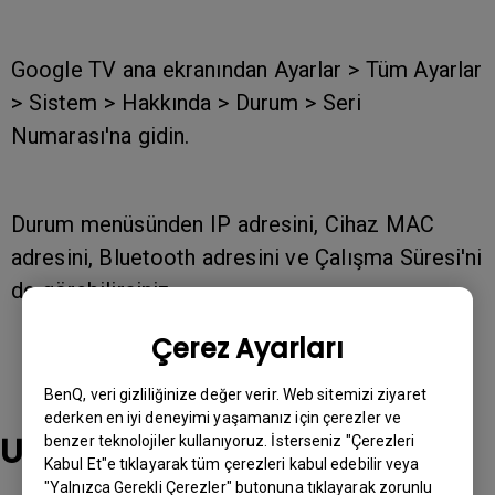
Google TV ana ekranından Ayarlar > Tüm Ayarlar
> Sistem > Hakkında > Durum > Seri
Numarası'na gidin.
Durum menüsünden IP adresini, Cihaz MAC
adresini, Bluetooth adresini ve Çalışma Süresi'ni
de görebilirsiniz.
Çerez Ayarları
BenQ, veri gizliliğinize değer verir. Web sitemizi ziyaret
ederken en iyi deneyimi yaşamanız için çerezler ve
Uygulanabilir modeller
benzer teknolojiler kullanıyoruz. İsterseniz "Çerezleri
Kabul Et"e tıklayarak tüm çerezleri kabul edebilir veya
"Yalnızca Gerekli Çerezler" butonuna tıklayarak zorunlu