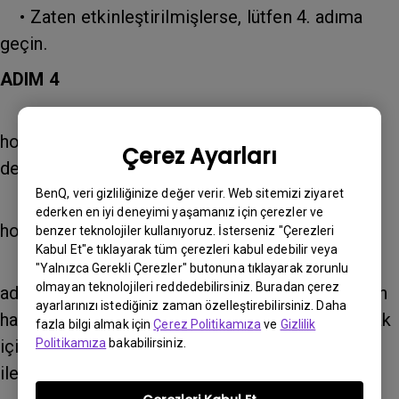
• Zaten etkinleştirilmişlerse, lütfen 4. adıma
geçin.
ADIM 4
• Lütfen kullanmak istediğiniz ses biçiminin
hoparlörünüz tarafından desteklenip
Çerez Ayarları
desteklenmediğini kontrol edin.
BenQ, veri gizliliğinize değer verir. Web sitemizi ziyaret
• Ses biçimi desteklenmiyorsa, lütfen
ederken en iyi deneyimi yaşamanız için çerezler ve
hoparlörünüzün üreticisiyle iletişime geçin.
benzer teknolojiler kullanıyoruz. İsterseniz "Çerezleri
Kabul Et"e tıklayarak tüm çerezleri kabul edebilir veya
• Ses formatı destekleniyorsa, yukarıdaki tüm
"Yalnızca Gerekli Çerezler" butonuna tıklayarak zorunlu
olmayan teknolojileri reddedebilirsiniz. Buradan çerez
adımları uygulamanıza rağmen hoparlörlerinizden
ayarlarınızı istediğiniz zaman özelleştirebilirsiniz. Daha
hala ses gelmiyorsa, daha fazla araştırma yapmak
fazla bilgi almak için
Çerez Politikamıza
ve
Gizlilik
Politikamıza
bakabilirsiniz.
için lütfen aşağıdaki bilgilerle birlikte BenQ ile
iletişime geçin.