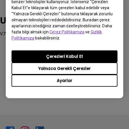
benzer teknolojiler kullanıyoruz. İsterseniz "Çerezleri
Kabul Et"e tıklayarak tüm çerezleri kabul edebilir veya
"Yalnızca Gerekli Çerezler" butonuna tıklayarak zorunlu
Uygulanabilir modeller
olmayan teknolojileri reddedebilirsiniz. Buradan çerez
ayarlarınızı istediğiniz zaman özelleştirebilirsiniz. Daha
fazla bilgi almak için
Çerez Politikamıza
ve
Gizlilik
V7050i
Politikamıza
bakabilirsiniz.
Çerezleri Kabul Et
Yalnızca Gerekli Çerezler
Bu bilgi yardımcı oldu mu?
Ayarlar
Evet
Hayır