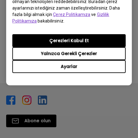
olmayan teknolojileri reddedebilirsiniz. Buradan çerez
ayarlarınızı istediğiniz zaman özelleştirebilirsiniz. Daha
fazla bilgi almak için
Çerez Politikamıza
ve
Gizlilik
Politikamıza
bakabilirsiniz.
Bu bilgi yardımcı oldu mu?
Çerezleri Kabul Et
Yalnızca Gerekli Çerezler
Evet
Hayır
Ayarlar
Abone olun