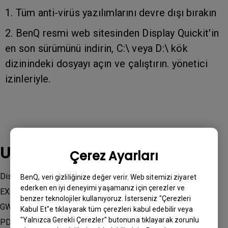
1. Tüm anti-virüs yazılımlarını devre dışı bırakın
2. BenQ resmi web sitesinden Display Quickit'in
en son sürümünü indirin, C:\ veya D:\ kök
dizinindeki dosyayı açın ve çalıştırın. yönetici
izinleriyle.
Uygulanabilir modeller
Çerez Ayarları
Display QuicKit, EX240, EX270M, EX270QM, EX2710Q,
BenQ, veri gizliliğinize değer verir. Web sitemizi ziyaret
ederken en iyi deneyimi yaşamanız için çerezler ve
EX2710R, EX2710U, EX3210U, EX321UX, GW2485TC,
benzer teknolojiler kullanıyoruz. İsterseniz "Çerezleri
GW2785TC, GW2790QT, GW3290QT, PD2506Q, PD2705U,
Kabul Et"e tıklayarak tüm çerezleri kabul edebilir veya
"Yalnızca Gerekli Çerezler" butonuna tıklayarak zorunlu
PD2706U, PD2706UA, PD3205U