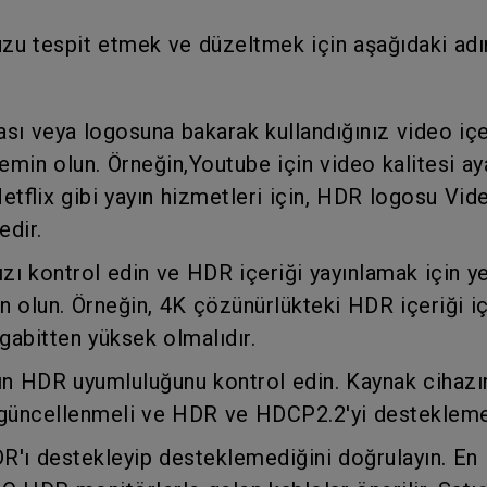
Yükseklik Ayarlı Stand ile
Düşük Giriş Gecikmesi ile
zu tespit etmek ve düzeltmek için aşağıdaki adım
sı veya logosuna bakarak kullandığınız video içe
emin olun. Örneğin,Youtube için video kalitesi ay
 Netflix gibi yayın hizmetleri için, HDR logosu Vi
dir.
nızı kontrol edin ve HDR içeriği yayınlamak için ye
 olun. Örneğin, 4K çözünürlükteki HDR içeriği iç
abitten yüksek olmalıdır.
ın HDR uyumluluğunu kontrol edin. Kaynak cihazın
güncellenmeli ve HDR ve HDCP2.2'yi desteklemel
DR'ı destekleyip desteklemediğini doğrulayın. En 