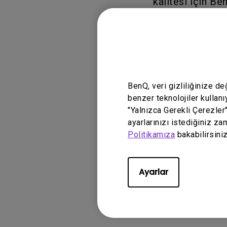
kalitesi için Be
kablo kullanılı
 HDMI: HDMI 1
 DisplayPort/D
BenQ, veri gizliliğinize d
benzer teknolojiler kullanı
"Yalnızca Gerekli Çerezler
ayarlarınızı istediğiniz za
Politikamıza
bakabilirsiniz
Ayarlar
Uygulanabi
EL2870U, EW277HD