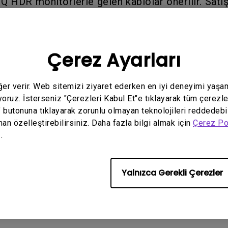
nQ HDR monitörlerle gelen kablolar önerilir. Satış
yorsa, aşağıdaki gereksinimlere uygun olduğundan
Çerez Ayarları
.4 veya üst sürümler.
P'den MiniDP'ye: DP 1.2 daha üst sürümler.
eğer verir. Web sitemizi ziyaret ederken en iyi deneyimi yaşa
yoruz. İsterseniz "Çerezleri Kabul Et"e tıklayarak tüm çerezle
" butonuna tıklayarak zorunlu olmayan teknolojileri reddedebi
man özelleştirebilirsiniz. Daha fazla bilgi almak için
Çerez Po
.
Yalnızca Gerekli Çerezler
lir modeller
R, EW3270U, EX3203R, EX3501R, PD2700U, PD3220U, SW