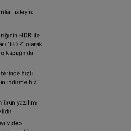
ları izleyin:
riğinin HDR ile
arı "HDR" olarak
deo kapağında
terince hızlı
in indirme hızı
 ürün yazılımı
idir.
iyi video