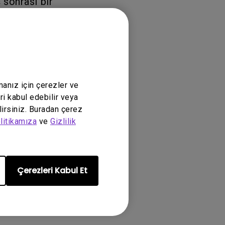
 sonrası bir
 emin olun:
manız için çerezler ve
ri kabul edebilir veya
lirsiniz. Buradan çerez
litikamıza
ve
Gizlilik
Çerezleri Kabul Et
271, SW320