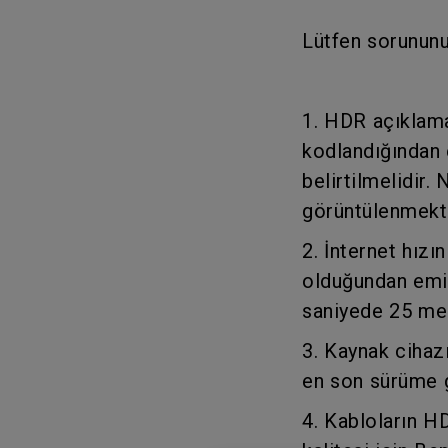
Lütfen sorununu
1. HDR açıklama
kodlandığından 
belirtilmelidir.
görüntülenmekte
2. İnternet hızı
olduğundan emin
saniyede 25 meg
3. Kaynak cihaz
en son sürüme 
4. Kabloların H