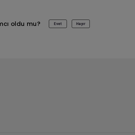
ımcı oldu mu?
Evet
Hayır