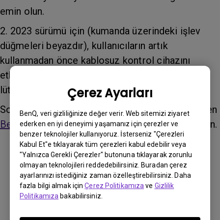
emin olun.
2. 2023 sürümü için (kumanda üzerindeki işlev
düğmeleri beyazdır), kullanıcıların artık
kullanmadan önce kablosuz kontrol cihazını
etkinleştirmesi gerekmez. Ayarları yapmak için
lütfen doğrudan simgeye dokunun.
Çerez Ayarları
Sorun devam ederse, daha fazla yardım için lütfen
BenQ, veri gizliliğinize değer verir. Web sitemizi ziyaret
BenQ desteğiyle
iletişime geçin veya sohbet edin.
ederken en iyi deneyimi yaşamanız için çerezler ve
benzer teknolojiler kullanıyoruz. İsterseniz "Çerezleri
Kabul Et"e tıklayarak tüm çerezleri kabul edebilir veya
"Yalnızca Gerekli Çerezler" butonuna tıklayarak zorunlu
Bu bilgi yardımcı oldu mu?
olmayan teknolojileri reddedebilirsiniz. Buradan çerez
ayarlarınızı istediğiniz zaman özelleştirebilirsiniz. Daha
fazla bilgi almak için
Çerez Politikamıza
ve
Gizlilik
Evet
Hayır
Politikamıza
bakabilirsiniz.