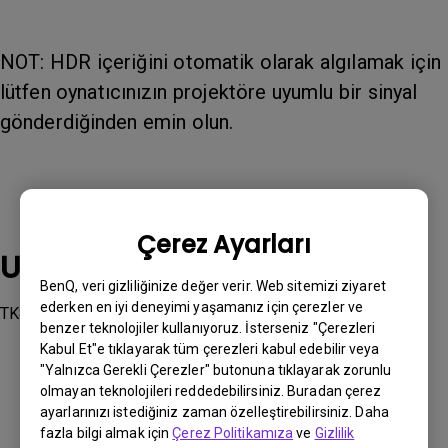
NOT: HDR içeriğini otomatik olarak algılamak için
lütfen oynatıcınızın projektöre uyumlu bir sinyal
gönderdiğinden emin olun.
Çerez Ayarları
Uygulanabilir modeller
BenQ, veri gizliliğinize değer verir. Web sitemizi ziyaret
ederken en iyi deneyimi yaşamanız için çerezler ve
TK860i
benzer teknolojiler kullanıyoruz. İsterseniz "Çerezleri
Kabul Et"e tıklayarak tüm çerezleri kabul edebilir veya
"Yalnızca Gerekli Çerezler" butonuna tıklayarak zorunlu
olmayan teknolojileri reddedebilirsiniz. Buradan çerez
ayarlarınızı istediğiniz zaman özelleştirebilirsiniz. Daha
fazla bilgi almak için
Çerez Politikamıza
ve
Gizlilik
Bu bilgi yardımcı oldu mu?