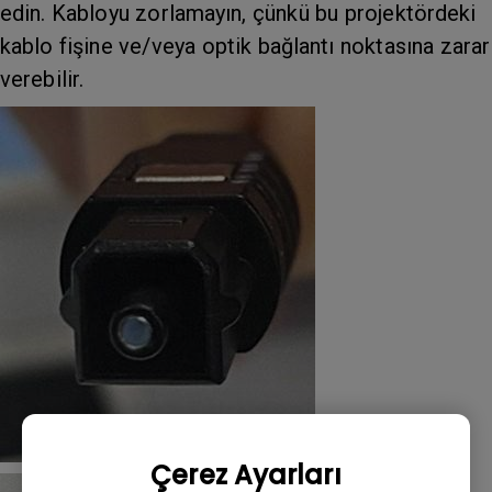
edin. Kabloyu zorlamayın, çünkü bu projektördeki
kablo fişine ve/veya optik bağlantı noktasına zarar
verebilir.
Çerez Ayarları