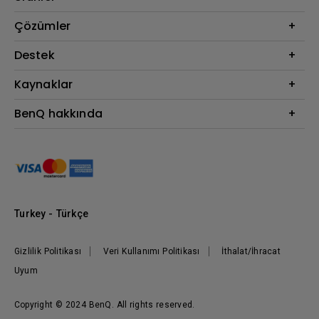
Projektör
Çözümler
Monitör
BenQ AQCOLOR Elçisi
Destek
Eye-Care Monitörler
İndirme & SSS
Kaynaklar
AQColor
Bize ulaşın
Espor
Projektör Atım Mesafesi Hesaplayıcı
BenQ hakkında
Kurumsal
BenQ Bilgi Merkezi
Kurumsal
Nereden Satın Alabilirim?
Grup
Marka
Kurumsal Sosyal Sorumluluk
Turkey - Türkçe
Haberler
Gizlilik Politikası
Veri Kullanımı Politikası
İthalat/İhracat
Uyum
Copyright © 2024 BenQ. All rights reserved.