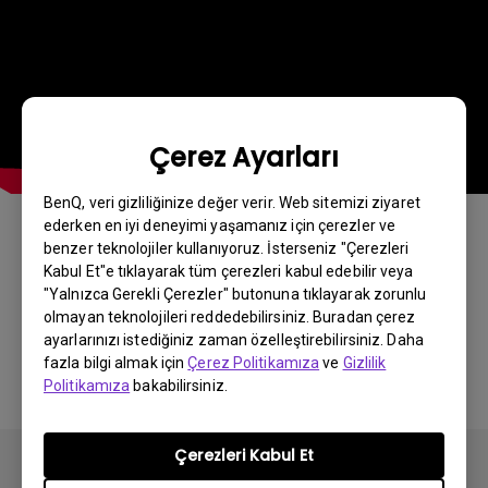
Çerez Ayarları
BenQ, veri gizliliğinize değer verir. Web sitemizi ziyaret
ederken en iyi deneyimi yaşamanız için çerezler ve
benzer teknolojiler kullanıyoruz. İsterseniz "Çerezleri
Bu bilgi yardımcı oldu mu?
Kabul Et"e tıklayarak tüm çerezleri kabul edebilir veya
"Yalnızca Gerekli Çerezler" butonuna tıklayarak zorunlu
olmayan teknolojileri reddedebilirsiniz. Buradan çerez
Evet
Hayır
ayarlarınızı istediğiniz zaman özelleştirebilirsiniz. Daha
fazla bilgi almak için
Çerez Politikamıza
ve
Gizlilik
Politikamıza
bakabilirsiniz.
Çerezleri Kabul Et