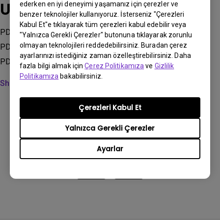
Uygulanabilir modeller
ederken en iyi deneyimi yaşamanız için çerezler ve
benzer teknolojiler kullanıyoruz. İsterseniz "Çerezleri
Kabul Et"e tıklayarak tüm çerezleri kabul edebilir veya
PD2506Q, PD2705Q, PD2705U, PD2705UA, PD2706QN,
"Yalnızca Gerekli Çerezler" butonuna tıklayarak zorunlu
olmayan teknolojileri reddedebilirsiniz. Buradan çerez
PD2706U, PD2706UA, PD2725U, PD2730S, PD3205U,
ayarlarınızı istediğiniz zaman özelleştirebilirsiniz. Daha
PD3205UA, PD3220U, PD3225U, PD3226G, PD3420Q...
fazla bilgi almak için
Çerez Politikamıza
ve
Gizlilik
Politikamıza
bakabilirsiniz.
Show more
Çerezleri Kabul Et
Yalnızca Gerekli Çerezler
Bu bilgi yardımcı oldu mu?
Ayarlar
Evet
Hayır