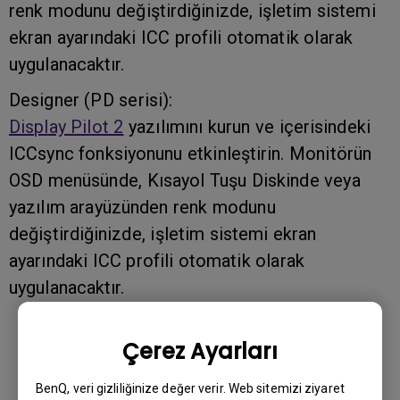
renk modunu değiştirdiğinizde, işletim sistemi
ekran ayarındaki ICC profili otomatik olarak
uygulanacaktır.
Designer (PD serisi):
Display Pilot 2
yazılımını kurun ve içerisindeki
ICCsync fonksiyonunu etkinleştirin. Monitörün
OSD menüsünde, Kısayol Tuşu Diskinde veya
yazılım arayüzünden renk modunu
değiştirdiğinizde, işletim sistemi ekran
ayarındaki ICC profili otomatik olarak
uygulanacaktır.
Çerez Ayarları
BenQ, veri gizliliğinize değer verir. Web sitemizi ziyaret