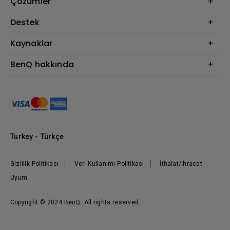
Çözümler
Monitör
BenQ AQCOLOR Elçisi
Destek
Eye-Care Monitörler
İndirme & SSS
Kaynaklar
AQColor
Bize ulaşın
Espor
Projektör Atım Mesafesi Hesaplayıcı
BenQ hakkında
Kurumsal
BenQ Bilgi Merkezi
Kurumsal
Nereden Satın Alabilirim?
Grup
Marka
Kurumsal Sosyal Sorumluluk
Turkey - Türkçe
Haberler
Gizlilik Politikası
Veri Kullanımı Politikası
İthalat/İhracat
Uyum
Copyright © 2024 BenQ. All rights reserved.