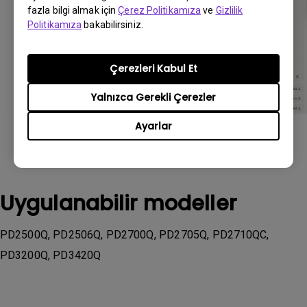
fazla bilgi almak için
Çerez Politikamıza
ve
Gizlilik
Politikamıza
bakabilirsiniz.
Çerezleri Kabul Et
Yalnızca Gerekli Çerezler
Ayarlar
Uygulanabilir modeller
PD2500Q, PD2506Q, PD2700Q, PD2705Q, PD2710QC,
PD3200Q, PD3420Q