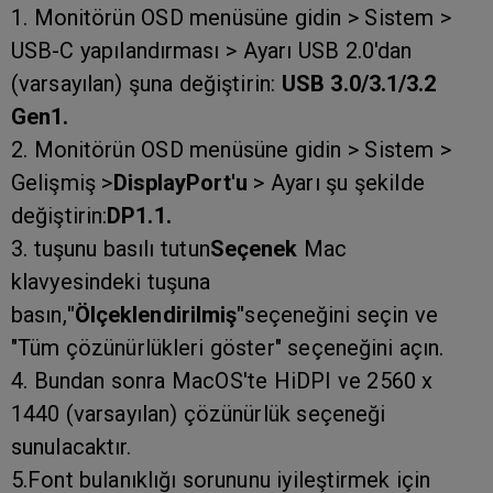
1. Monitörün OSD menüsüne gidin > Sistem >
USB-C yapılandırması > Ayarı USB 2.0'dan
(varsayılan) şuna değiştirin:
USB 3.0/3.1/3.2
Gen1.
2. Monitörün OSD menüsüne gidin > Sistem >
Gelişmiş >
DisplayPort'u
> Ayarı şu şekilde
değiştirin:
DP1.1.
3. tuşunu basılı tutun
Seçenek
Mac
klavyesindeki tuşuna
basın,
"Ölçeklendirilmiş"
seçeneğini seçin ve
"Tüm çözünürlükleri göster" seçeneğini açın.
4. Bundan sonra MacOS'te HiDPI ve 2560 x
1440 (varsayılan) çözünürlük seçeneği
sunulacaktır.
5.Font bulanıklığı sorununu iyileştirmek için