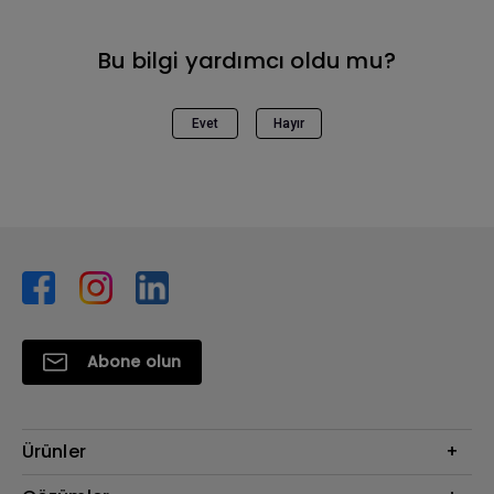
Bu bilgi yardımcı oldu mu?
Evet
Hayır
Abone olun
Ürünler
Projektör