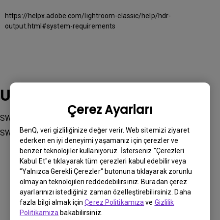
https://helpx.adobe.com/lightroom-classic/help/hdr-
output.html#system-requirements
Uygulanabilir modeller
Çerez Ayarları
SW240, SW242Q, SW2700PT, SW270C, SW271, SW271C,
BenQ, veri gizliliğinize değer verir. Web sitemizi ziyaret
SW321C
ederken en iyi deneyimi yaşamanız için çerezler ve
benzer teknolojiler kullanıyoruz. İsterseniz "Çerezleri
Kabul Et"e tıklayarak tüm çerezleri kabul edebilir veya
"Yalnızca Gerekli Çerezler" butonuna tıklayarak zorunlu
olmayan teknolojileri reddedebilirsiniz. Buradan çerez
ayarlarınızı istediğiniz zaman özelleştirebilirsiniz. Daha
Bu bilgi yardımcı oldu mu?
fazla bilgi almak için
Çerez Politikamıza
ve
Gizlilik
Politikamıza
bakabilirsiniz.