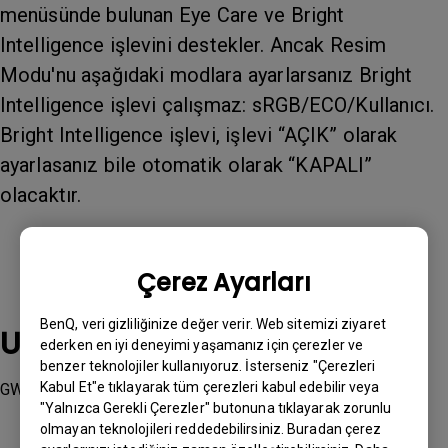
menüsünde bulunan Eye Care ve Bright
Intelligence işlevini destekler. Ancak Resim
Modu'nu aşağıdaki modlara ayarlarsanız Bright
Intelligence işlevi çalışmaz: sRGB/ECO/Kullanıcı.
Bright Intelligence işlevi, işlevi “AÇIK” olarak
ayarlasanız bile otomatik olarak “KAPALI”
olacaktır.
Çerez Ayarları
BenQ, veri gizliliğinize değer verir. Web sitemizi ziyaret
Uygulanabilir modeller
ederken en iyi deneyimi yaşamanız için çerezler ve
benzer teknolojiler kullanıyoruz. İsterseniz "Çerezleri
Kabul Et"e tıklayarak tüm çerezleri kabul edebilir veya
GW2480
"Yalnızca Gerekli Çerezler" butonuna tıklayarak zorunlu
olmayan teknolojileri reddedebilirsiniz. Buradan çerez