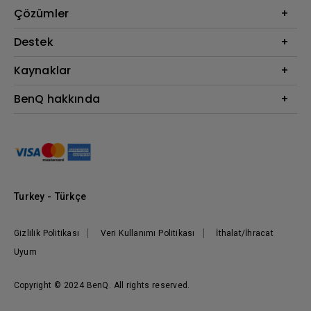
Projektör
Çözümler
Monitör
BenQ AQCOLOR Elçisi
Destek
Eye-Care Monitörler
İndirme & SSS
Kaynaklar
AQColor
Bize ulaşın
Espor
Projektör Atım Mesafesi Hesaplayıcı
BenQ hakkında
Kurumsal
BenQ Bilgi Merkezi
Kurumsal
Nereden Satın Alabilirim?
Grup
Marka
Kurumsal Sosyal Sorumluluk
Turkey - Türkçe
Haberler
Gizlilik Politikası
Veri Kullanımı Politikası
İthalat/İhracat
Uyum
Copyright © 2024 BenQ. All rights reserved.