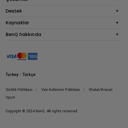
Monitör
BenQ AQCOLOR Elçisi
Destek
Eye-Care Monitörler
İndirme & SSS
Kaynaklar
AQColor
Bize ulaşın
Espor
Projektör Atım Mesafesi Hesaplayıcı
BenQ hakkında
Kurumsal
BenQ Bilgi Merkezi
Kurumsal
Nereden Satın Alabilirim?
Grup
Marka
Kurumsal Sosyal Sorumluluk
Turkey - Türkçe
Haberler
Gizlilik Politikası
Veri Kullanımı Politikası
İthalat/İhracat
Uyum
Copyright © 2024 BenQ. All rights reserved.