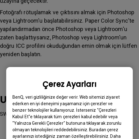
uzayına geçecektir.
Fotoğrafı rötuşlamak ve çıktısını almak için Photoshop
veya Lightroom'u başlatabilirsiniz. Paper Color Sync'te
yapılandırmadan önce Photoshop veya Lightroom'u
zaten başlattıysanız, Photoshop veya Lightroom'un
doğru ICC profilini okuduğundan emin olmak için lütfen
yeniden başlatın.
Çerez Ayarları
Uygulanabilir modeller
BenQ, veri gizliliğinize değer verir. Web sitemizi ziyaret
ederken en iyi deneyimi yaşamanız için çerezler ve
benzer teknolojiler kullanıyoruz. İsterseniz "Çerezleri
SW242Q, SW271C, SW272Q, SW272U, SW321C
Kabul Et"e tıklayarak tüm çerezleri kabul edebilir veya
"Yalnızca Gerekli Çerezler" butonuna tıklayarak zorunlu
olmayan teknolojileri reddedebilirsiniz. Buradan çerez
ayarlarınızı istediğiniz zaman özelleştirebilirsiniz. Daha