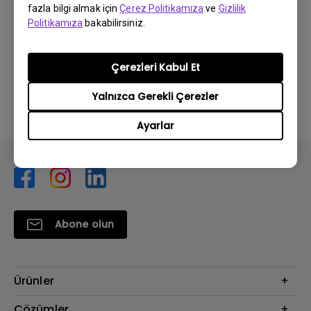
fazla bilgi almak için
Çerez Politikamıza
ve
Gizlilik
Politikamıza
bakabilirsiniz.
Bu bilgi yardımcı oldu mu?
Çerezleri Kabul Et
Evet
Hayır
Yalnızca Gerekli Çerezler
Ayarlar
Abone olun
Ürünler
Projektör
Çözümler