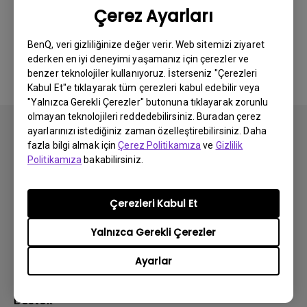
Bu bilgi yardımcı oldu mu?
Çerez Ayarları
Evet
Hayır
BenQ, veri gizliliğinize değer verir. Web sitemizi ziyaret
ederken en iyi deneyimi yaşamanız için çerezler ve
benzer teknolojiler kullanıyoruz. İsterseniz "Çerezleri
Kabul Et"e tıklayarak tüm çerezleri kabul edebilir veya
"Yalnızca Gerekli Çerezler" butonuna tıklayarak zorunlu
olmayan teknolojileri reddedebilirsiniz. Buradan çerez
ayarlarınızı istediğiniz zaman özelleştirebilirsiniz. Daha
fazla bilgi almak için
Çerez Politikamıza
ve
Gizlilik
Politikamıza
bakabilirsiniz.
Abone olun
Çerezleri Kabul Et
Yalnızca Gerekli Çerezler
Ürünler
Ayarlar
Projektör
Çözümler
Monitör
BenQ AQCOLOR Elçisi
Destek