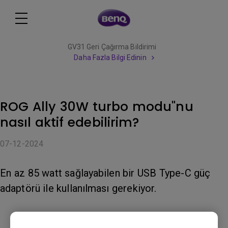
GV31 Geri Çağırma Bildirimi
Daha Fazla Bilgi Edinin
ROG Ally 30W turbo modu"nu
nasıl aktif edebilirim?
07-12-2024
En az 85 watt sağlayabilen bir USB Type-C güç
adaptörü ile kullanılması gerekiyor.