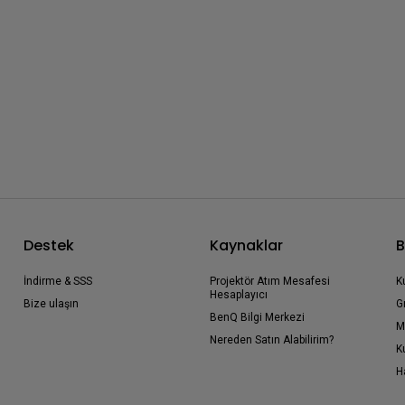
Destek
Kaynaklar
B
İndirme & SSS
Projektör Atım Mesafesi
K
Hesaplayıcı
Bize ulaşın
G
BenQ Bilgi Merkezi
M
Nereden Satın Alabilirim?
K
H