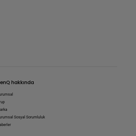
enQ hakkında
urumsal
rup
arka
urumsal Sosyal Sorumluluk
aberler