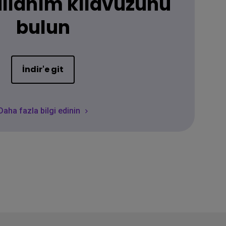
ullanım kılavuzunu
bulun
İndir'e git
Daha fazla bilgi edinin