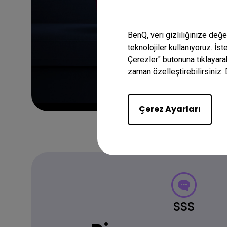
BenQ, veri gizliliğinize değ
teknolojiler kullanıyoruz. İs
Çerezler" butonuna tıklayara
zaman özelleştirebilirsiniz. 
Çerez Ayarları
SSS