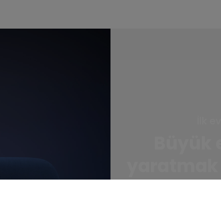
İlk e
Büyük 
yaratmak i