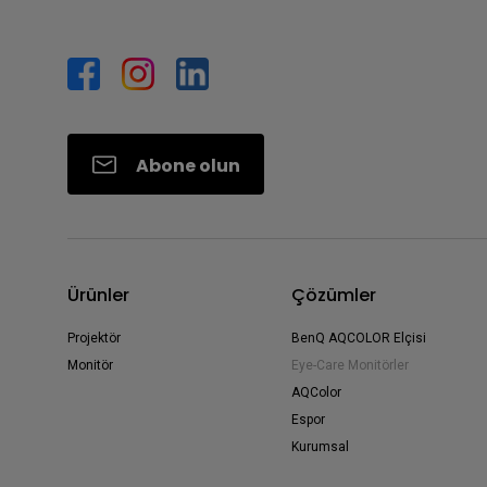
Abone olun
Ürünler
Çözümler
Projektör
BenQ AQCOLOR Elçisi
Monitör
Eye-Care Monitörler
AQColor
Espor
Kurumsal