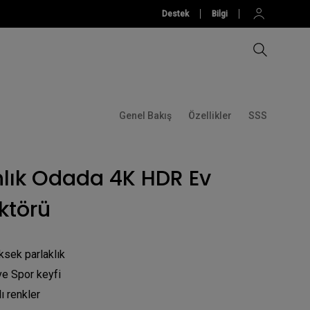
Destek
Bilgi
Genel Bakış
Özellikler
SSS
Tüm Projektörleri
Tüm Monitörleri Karşılaştır
Eğitim Yazılımı
Keşfedin
Karşılaştırın
örü
Aksesuar
Aksesuarlar
Aksesuar
nlık Odada 4K HDR Ev
Yazılım
ktörü
jektörü
sek parlaklık
ve Spor keyfi
ı renkler