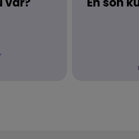
u var?
En son k