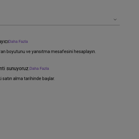
yıcı
Daha Fazla
ekran boyutunu ve yansıtma mesafesini hesaplayın.
anti sunuyoruz.
Daha Fazla
i satın alma tarihinde başlar.