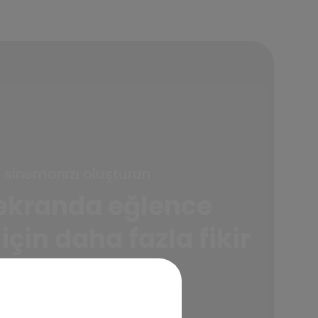
v sinemanızı oluşturun
ekranda eğlence
çin daha fazla fikir
Daha fazla bilgi