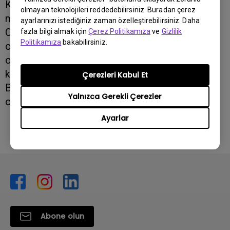
Katılımcılar yüz binlerce oyuncu ile yüzlerce
olmayan teknolojileri reddedebilirsiniz. Buradan çerez
markanın buluştuğu bu dört günlük fuarda Dijital
ayarlarınızı istediğiniz zaman özelleştirebilirsiniz. Daha
Oyun ve Eğlence adına aradıkları herşey
fazla bilgi almak için
Çerez Politikamıza
ve
Gizlilik
Politikamıza
bakabilirsiniz.
oaradaydı. Zoccoshop standında tüm BenQ
oyuncu monitörlerini deneme şansını bulan
kullanıcılar, ayrıca fuara özel indirilimli fiyatlarla
Çerezleri Kabul Et
BenQ XL ve RL serisi oyuncu monitörine sahip
Yalnızca Gerekli Çerezler
olma imkanı yakaladılar.
Ayarlar
Abone olun