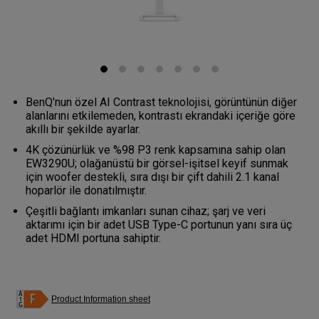
BenQ'nun özel AI Contrast teknolojisi, görüntünün diğer
alanlarını etkilemeden, kontrastı ekrandaki içeriğe göre
akıllı bir şekilde ayarlar.
4K çözünürlük ve %98 P3 renk kapsamına sahip olan
EW3290U; olağanüstü bir görsel-işitsel keyif sunmak
için woofer destekli, sıra dışı bir çift dahili 2.1 kanal
hoparlör ile donatılmıştır.
Çeşitli bağlantı imkanları sunan cihaz; şarj ve veri
aktarımı için bir adet USB Type-C portunun yanı sıra üç
adet HDMI portuna sahiptir.
Product Information sheet