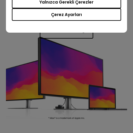
Renk Mükemmelliği
Yalnızca Gerekli Çerezler
Çerez Ayarları
Daha fazla bilgi