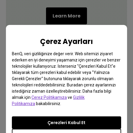
Learn More
Çerez Ayarları
BenQ, veri gizliliğinize değer verir. Web sitemizi ziyaret
ederken en iyi deneyimi yaşamanız için çerezler ve benzer
teknolojiler kullanıyoruz. İsterseniz "Çerezleri Kabul Et"e
tıklayarak tüm çerezleri kabul edebilir veya "Yalnızca
Gerekli Çerezler" butonuna tıklayarak zorunlu olmayan
teknolojileri reddedebilirsiniz. Buradan çerez ayarlarınızı
istediğiniz zaman özelleştirebilirsiniz. Daha fazla bilgi
almak için
Çerez Politikamıza
ve
Gizlilik
Politikamıza
bakabilirsiniz.
Çerezleri Kabul Et
Mac ® Cihazlarını Genişletin