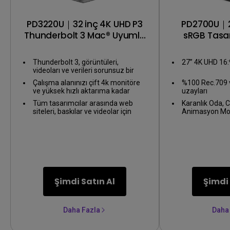
PD3220U｜32 inç 4K UHD P3
PD2700U｜2
Thunderbolt 3 Mac® Uyumlu
sRGB Tasa
Tasarımcı Monitör
Thunderbolt 3, görüntüleri,
27” 4K UHD 16:
videoları ve verileri sorunsuz bir
şekilde senkronize eder ve mobil
Çalışma alanınızı çift 4k monitöre
%100 Rec.709 
cihazlarınızı hepsi bir arada
ve yüksek hızlı aktarıma kadar
uzayları
kabloyla şarj edebilir.
genişletmek için Thunderbolt 3'ten
Tüm tasarımcılar arasında web
Karanlık Oda,
Papatya Zinciri.
siteleri, baskılar ve videolar için
Animasyon Mo
tutarlı renk uygulamalarını garanti
işlevi
etmek üzere %95 Display P3 renk
alanıyla donatılmıştır.
Şimdi Satın Al
Şimdi 
Daha Fazla
Daha