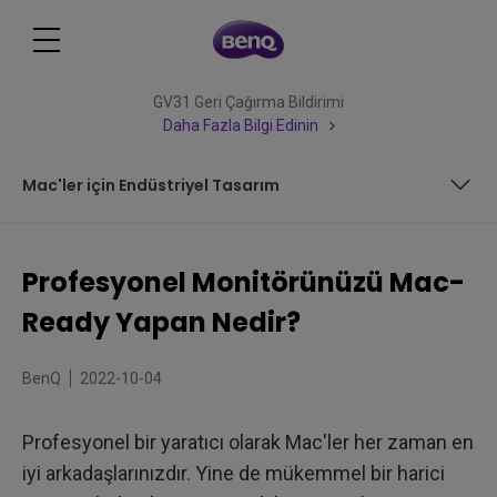
GV31 Geri Çağırma Bildirimi
Daha Fazla Bilgi Edinin
Mac'ler için Endüstriyel Tasarım
Sizi Mac Tutkunu Yapan Şey Nedir?
Profesyonel Monitörünüzü Mac-
BenQ DesignVue Monitörleri Mac-Ready
Ready Yapan Nedir?
Mac'ler için Endüstriyel Tasarım
BenQ
2022-10-04
Profesyonel bir yaratıcı olarak Mac'ler her zaman en
iyi arkadaşlarınızdır. Yine de mükemmel bir harici