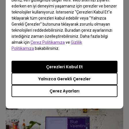
BenQ, veri gizliliğinize değer verir. Web sitemizi ziyaret
kurtulmanızı sağlar ve monitörünüzle Mac
ederken en iyi deneyimi yaşamanız için çerezler ve benzer
ekranınızın mükemmel bir uyum sağlamasını sağlar.
teknolojiler kullanıyoruz. İsterseniz "Çerezleri Kabul Et"e
tıklayarak tüm çerezleri kabul edebilir veya "Yalnızca
Display Pilot, zamandan tasarruf etmek ve
Gerekli Çerezler" butonuna tıklayarak zorunlu olmayan
teknolojileri reddedebilirsiniz. Buradan çerez ayarlarınızı
verimliliği artırmak için tasarlanmış bir yazılımdır. Bir
istediğiniz zaman özelleştirebilirsiniz. Daha fazla bilgi
fare tıklamasıyla birden çok monitör ayarını
almak için
Çerez Politikamıza
ve
Gizlilik
önceden ayarlamanıza olanak tanır ve entegre bir
Politikamıza
bakabilirsiniz.
arabirim aracılığıyla tasarımın daha rahat ve esnek
çalışmasını sağlamak için destek araçları sunar.
Çerezleri Kabul Et
Bununla, Mac'inizle sorunsuz bir şekilde
Yalnızca Gerekli Çerezler
çalışabilirsiniz.
Çerez Ayarları