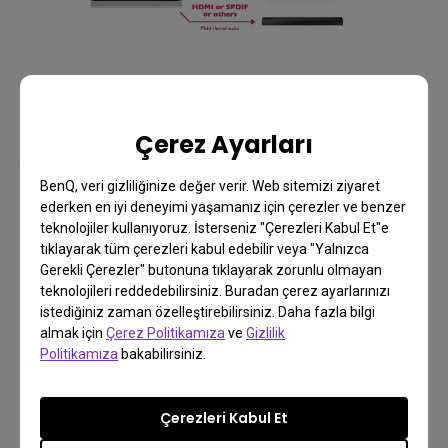
Senaryo 5: Birden Fazla Çıkış Kaynağını HDMI
Çerez Ayarları
ARC Soundbar'a Bağlama
BenQ, veri gizliliğinize değer verir. Web sitemizi ziyaret
Bir projektördeki HDMI giriş bağlantı noktaları
ederken en iyi deneyimi yaşamanız için çerezler ve benzer
genellikle birden fazla çıkış aygıtını bağlamak için
teknolojiler kullanıyoruz. İsterseniz "Çerezleri Kabul Et"e
tıklayarak tüm çerezleri kabul edebilir veya "Yalnızca
yeterli olmadığından, her bir çıkış aygıtındaki HDMI
Gerekli Çerezler" butonuna tıklayarak zorunlu olmayan
çıkış bağlantı noktalarını bir HDMI anahtarına
teknolojileri reddedebilirsiniz. Buradan çerez ayarlarınızı
bağlamanız, HDMI anahtarındaki HDMI çıkışını
istediğiniz zaman özelleştirebilirsiniz. Daha fazla bilgi
almak için
Çerez Politikamıza
ve
Gizlilik
projektördeki HDMI giriş bağlantı noktasına
Politikamıza
bakabilirsiniz.
bağlamanız gerekecektir. projektöre bağlayın ve
ardından projektördeki HDMI ARC çıkış bağlantı
Çerezleri Kabul Et
noktasını soundbar üzerindeki HDMI ARC bağlantı