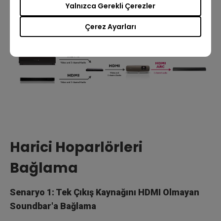
noktasına bağlayın.
Yalnızca Gerekli Çerezler
Çerez Ayarları
Harici Hoparlörleri
Bağlama
Senaryo 1: Tek Çıkış Kaynağını HDMI Olmayan
Soundbar'a Bağlama