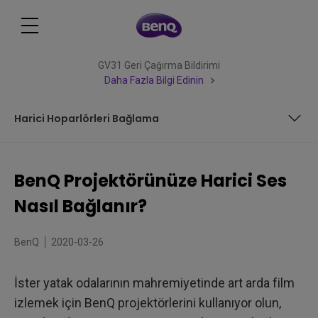
GV31 Geri Çağırma Bildirimi
Daha Fazla Bilgi Edinin
Harici Hoparlörleri Bağlama
Harici Ses Yok
BenQ Projektörünüze Harici Ses
Soundbar'ı bağlama
Nasıl Bağlanır?
Harici Hoparlörleri Bağlama
BenQ
2020-03-26
İster yatak odalarının mahremiyetinde art arda film
izlemek için BenQ projektörlerini kullanıyor olun,