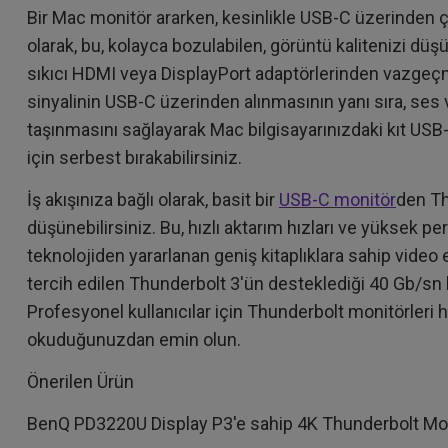
Bir Mac monitör ararken, kesinlikle USB-C üzerinden çal
olarak, bu, kolayca bozulabilen, görüntü kalitenizi dü
sıkıcı HDMI veya DisplayPort adaptörlerinden vazgeçme
sinyalinin USB-C üzerinden alınmasının yanı sıra, ses v
taşınmasını sağlayarak Mac bilgisayarınızdaki kıt USB-C
için serbest bırakabilirsiniz.
İş akışınıza bağlı olarak, basit bir
USB-C monitör
den Th
düşünebilirsiniz. Bu, hızlı aktarım hızları ve yüksek pe
teknolojiden yararlanan geniş kitaplıklara sahip video e
tercih edilen Thunderbolt 3'ün desteklediği 40 Gb/sn ba
Profesyonel kullanıcılar için Thunderbolt monitörleri 
okuduğunuzdan emin olun.
Önerilen Ürün
BenQ PD3220U Display P3'e sahip 4K Thunderbolt Mo