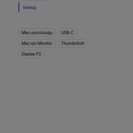
i
l
Sonuç
i
r
?
Mac uyumluluğu
USB-C
Mac için Monitör
Thunderbolt
Display P3