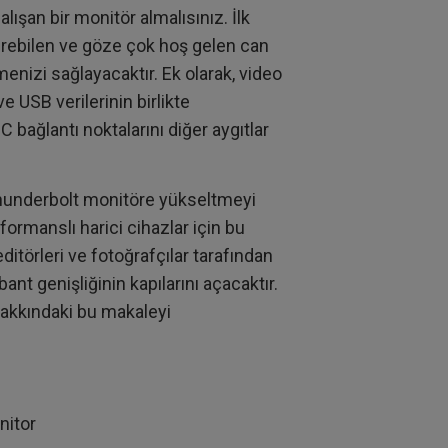
ışan bir monitör almalısınız. İlk
şürebilen ve göze çok hoş gelen can
nizi sağlayacaktır. Ek olarak, video
e USB verilerinin birlikte
 bağlantı noktalarını diğer aygıtlar
underbolt monitöre yükseltmeyi
rformanslı harici cihazlar için bu
ditörleri ve fotoğrafçılar tarafından
nt genişliğinin kapılarını açacaktır.
hakkındaki bu makaleyi
nitor