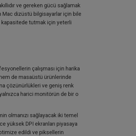
ı akıllıdır ve gereken gücü sağlamak
en Mac dizüstü bilgisayarlar için bile
 kapasitede tutmak için yeterli
fesyonellerin çalışması için harika
ü hem de masaüstü ürünlerinde
ina çözünürlükleri ve geniş renk
 yalnızca harici monitörün de bir o
n olmanızı sağlayacak iki temel
önce yüksek DPI ekranları piyasaya
timize edildi ve piksellerin