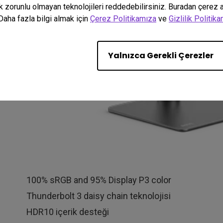
k zorunlu olmayan teknolojileri reddedebilirsiniz. Buradan çerez ay
Daha fazla bilgi almak için
Çerez Politikamıza
ve
Gizlilik Politik
Yalnızca Gerekli Çerezler
100% sRGB and 95% Display P3 color
Thunderbolt 3 daisy chain teknolojisi
HDR10 içerik desteği