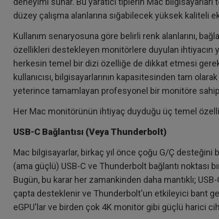
deneyimi sunar. Bu yaratıcı tiplerin Mac bilgisayarları t
düzey çalışma alanlarına sığabilecek yüksek kaliteli ekra
Kullanım senaryosuna göre belirli renk alanlarını, bağlant
özellikleri destekleyen monitörlere duyulan ihtiyacın 
herkesin temel bir dizi özelliğe de dikkat etmesi gerek
kullanıcısı, bilgisayarlarının kapasitesinden tam olarak
yeterince tamamlayan profesyonel bir monitöre sahip 
Her Mac monitörünün ihtiyaç duyduğu üç temel özelliğ
USB-C Bağlantısı (Veya Thunderbolt)
Mac bilgisayarlar, birkaç yıl önce çoğu G/Ç desteğini b
(ama güçlü) USB-C ve Thunderbolt bağlantı noktası bır
Bugün, bu karar her zamankinden daha mantıklı; USB-C,
çapta desteklenir ve Thunderbolt'un etkileyici bant gen
eGPU'lar ve birden çok 4K monitör gibi güçlü harici cih