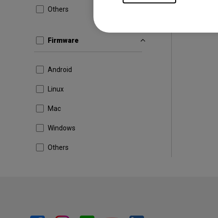
Others
Firmware
Android
Linux
Mac
Windows
Others