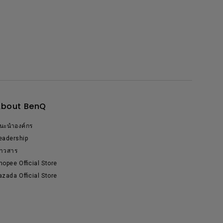
About BenQ
นะนำองค์กร
eadership
่าวสาร
hopee Official Store
azada Official Store