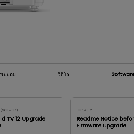
P3
With Android TV
2.1 Channel Built-in Speakers
With Low Input Lag
่พบบ่อย
วีดีโอ
Software
 (software)
Firmware
id TV 12 Upgrade
Readme Notice befo
e
Firmware Upgrade