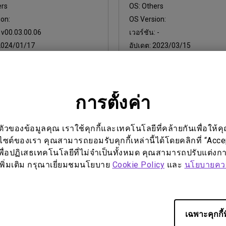
ers
OS:
Others
on:
OS Version:
:
v00.03.00.06
เวอร์ชัน:
-
2024/01/17
อัปเดต:
2023/03/15
ล์:
773.26 KB
ขนาดไฟล์:
50.46 KB
์โหลด
ดาวน์โหลด
การตั้งค่า
ซอฟต์แวร์ใดๆ ข้างต้น แสดงว่าคุณยอมรับข้อกำหนดของ
ข้อตกลงใบอนุญาตผู้ใช้
ของข้อมูลคุณ เราใช้คุกกี้และเทคโนโลยีที่คล้ายกันเพื่อให้คุ
บไซต์ของเรา คุณสามารถยอมรับคุกกี้เหล่านี้ได้โดยคลิกที่ “Acc
พื่อปฏิเสธเทคโนโลยีที่ไม่จำเป็นทั้งหมด คุณสามารถปรับแต่งการ
ูลเพิ่มเติม กรุณาเยี่ยมชมนโยบาย
Cookie Policy
และ
นโยบายควา
เฉพาะคุกกี้ท