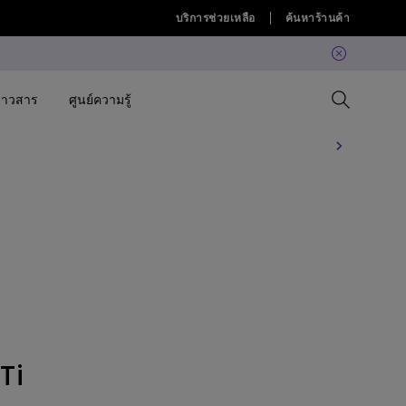
บริการช่วยเหลือ
ค้นหาร้านค้า
่าวสาร
ศูนย์ความรู้
Compare All Projectors
เปรียบเทียบจอภาพทั้งหมด
Compare All Lightings
Education Software
 Projector
allation
Projector Accessories
Software
Accessories
Accessories
lation
Accessories
ค้นพบโคมไฟ LED แขวนหน้าจอ
Software
คอมที่ใช่สำหรับคุณ
BenQ Ergo Monitor Arm
Ti