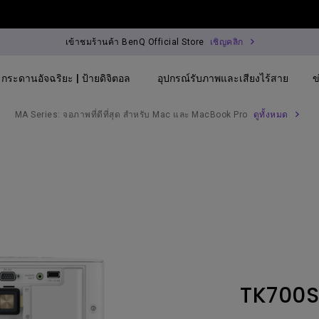
เข้าชมร้านค้า BenQ Official Store
เชิญคลิก
กระดานอัจฉริยะ | ป้ายดิจิตอล
อุปกรณ์รับภาพและเสียงไร้สาย
ข
MA Series: จอภาพที่ดีที่สุด สำหรับ Mac และ MacBook Pro
ดูทั้งหมด
By Trending Word
By Trending Word
Explore Commercial
4K(3840x2160)
4K UHD (3840×2160)
Professional Inst
USB-C
Short Throw
Exhibition & Simu
With HAS
2D, Vertical／Horizontal
Small Business &
Keystone
Corporation
27"~28"
LED
Education
TK700S
165Hz
Laser
Golf Simulator