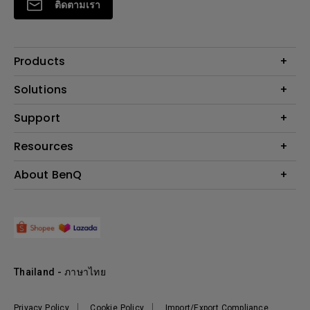
ติดตามเรา
Products
โปรเจคเตอร์
Solutions
จอมอนิเตอร์
Support
BenQ AQCOLOR Technology
โคมไฟ
จอภาพ Eye-Care
ติดต่อเรา
Resources
เกมและอีสปอร์ต
ค้นหาการดาวน์โหลด
คำนวณระยะทางฉายโปรเจคเตอร์
About BenQ
สำหรับภาคธุรกิจ
ศูนย์บริการ
ศูนย์ความรู้
การศึกษา
แนะนำองค์กร
ค้นหาร้านค้า
Leadership
ข่าวสาร
Shopee Official Store
Thailand - ภาษาไทย
Lazada Official Store
Privacy Policy
Cookie Policy
Import/Export Compliance