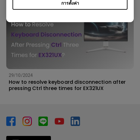
การตั้งค่า
29/10/2024
How to resolve keyboard disconnection after
pressing Ctrl three times for EX321UX