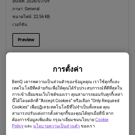
อัปเดต:
2026/07/09
ภาษา:
General
ขนาดไฟล์:
22.56 KB
เวอร์ชัน:
Preview
การตั้งค่า
คู่มือการใช้งาน
BenQ เคารพความเป็นส่วนตัวของข้อมูลคุณ เราใช้คุกกี้และ
Quick Start Guide
เทคโนโลยีที่คล้ายกันเพื่อให้คุณได้รับประสบการณ์ที่ดีที่สุดใน
การเข้าเยี่ยมชมเว็บไซต์ของเรา คุณสามารถยอมรับคุกกี้เหล่า
อัปเดต:
2024/09/30
นี้ได้โดยคลิกที่ “Accept Cookies” หรือเลือก “Only Required
ภาษา:
General
Cookies” เพื่อปฏิเสธเทคโนโลยีที่ไม่จำเป็นทั้งหมด คุณ
ขนาดไฟล์:
2.46 MB
สามารถปรับแต่งการตั้งค่าคุกกี้ของคุณได้ทุกเมื่อที่นี่ หาก
ต้องการข้อมูลเพิ่มเติม กรุณาเยี่ยมชมนโยบาย
Cookie
เวอร์ชัน:
Policy
และ
นโยบายความเป็นส่วนตัว
ของเรา