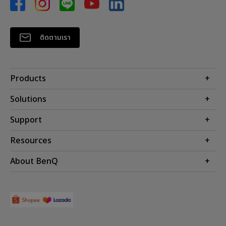
ติดตามเรา
Products
โปรเจคเตอร์
Solutions
จอมอนิเตอร์
Support
BenQ AQCOLOR Technology
โคมไฟ
จอภาพ Eye-Care
ติดต่อเรา
Resources
เกมและอีสปอร์ต
ค้นหาการดาวน์โหลด
คำนวณระยะทางฉายโปรเจคเตอร์
About BenQ
สำหรับภาคธุรกิจ
ศูนย์บริการ
ศูนย์ความรู้
การศึกษา
แนะนำองค์กร
ค้นหาร้านค้า
Leadership
ข่าวสาร
Shopee Official Store