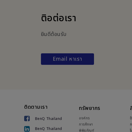
ติอต่อเรา
ยินดีต้อนรับ
Email หาเรา
ติดตามเรา
ทรัพยากร
ส
องค์กร
ป
BenQ Thailand
การศึกษา
ก
BenQ Thailand
พิพิธภัณฑ์
โ