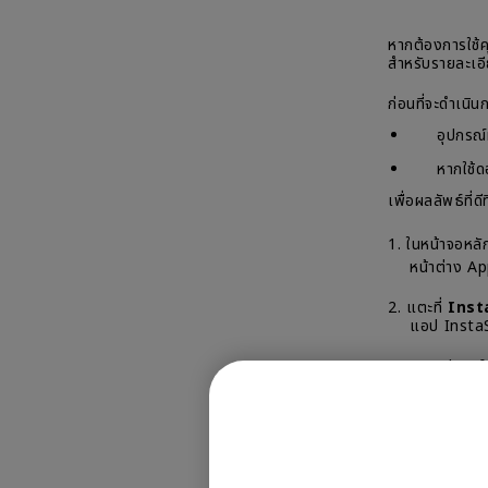
หากต้องการใช้ค
สําหรับรายละเอี
ก่อนที่จะดําเน
อุปกรณ์ทั้ง
หากใช้ดองเก
เพื่อผลลัพธ์ที่ด
1. ในหน้าจอห
หน้าต่าง
Ap
2. แตะที่
Inst
แอป InstaSha
3. ตรงอุปกรณ์ 
Control C
4. แตะที่
Scre
เมนู Screen
5. แตะชื่อจอ