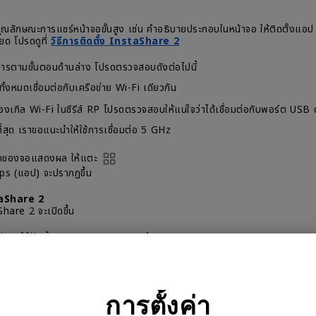
ุณลักษณะการแชร์หน้าจอขั้นสูง เช่น คําอธิบายประกอบในหน้าจอ ให้ติดตั้งแ
ยด โปรดดูที่
วิธีการติดตั้ง InstaShare 2
ินการตามขั้นตอนด้านล่าง โปรดตรวจสอบดังต่อไปนี้
หมดเชื่อมต่อกับเครือข่าย Wi-Fi เดียวกัน
ิล Wi-Fi ในซีรีส์ RP โปรดตรวจสอบให้แน่ใจว่าได้เชื่อมต่อกับพอร์ต USB ด
ีที่สุด เราขอแนะนําให้ใช้การเชื่อมต่อ 5 GHz
ลักของจอแสดงผล ให้แตะ
ps
(แอป) จะปรากฏขึ้น
aShare 2
re 2 จะเปิดขึ้น
iOS ให้ปัดนิ้วลงจากมุมบนขวาของหน้าจอ
enter
(ศูนย์ควบคุม) จะปรากฏขึ้น
en Mirroring
(การมิเรอร์หน้าจอ)
 Mirroring
(การมิเรอร์หน้าจอ)
จะปรากฏขึ้น
การตั้งค่า
แสดงผลจากรายการ