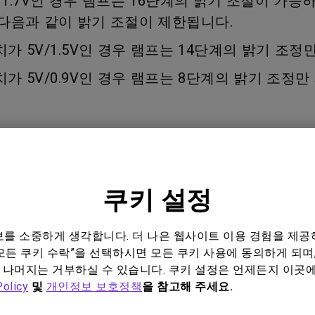
/1.7V인 경우 램프는 16단계의 밝기 조절이 가능
위한 다
165Hz
레이저
 다음과 같이 밝기 조절이 제한됩니다.
P3
안드로이드 TV 지원
장치가 5V/1.5V인 경우 램프는 14단계의 밝기 조정
2.1 채널 내장 스피커
낮은 인풋렉 지원
장치가 5V/0.9V인 경우 램프는 8단계의 밝기 조정
쿠키 설정
정보를 소중하게 생각합니다. 더 나은 웹사이트 이용 경험을 제공
모든 쿠키 수락”을 선택하시면 모든 쿠키 사용에 동의하게 되며,
 나머지는 거부하실 수 있습니다. 쿠키 설정은 언제든지 이곳
Policy
및
개인정보 보호정책
을 참고해 주세요.
이 되셨습니까?
네
아니요