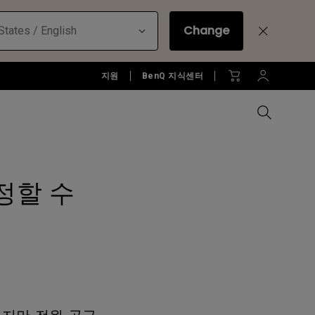
Change
States / English
지원
BenQ 지식센터
조정할 수
모든 모니터 비교하기
B2C 프로젝터 보러가기
모든 조명 비교하기
Education Software
러가기
모니터 악세서리
액세서리
액세서리
Accessories
젝터
모니터 리퍼 제품 보러 가기
당신에게 딱맞는 모니터 조명 알
아보기
소프트웨어
젝터