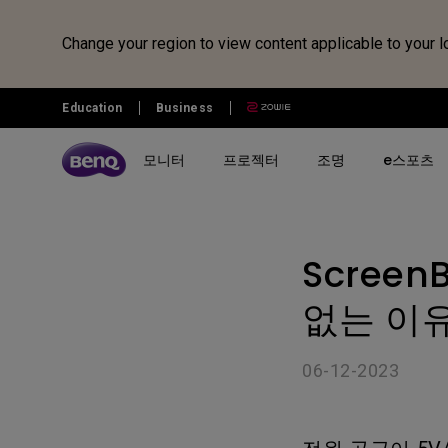
Change your region to view content applicable to your l
Education
Business
모니터
프로젝터
조명
e스포츠
전체 모니터 시리즈 검색하기
B2C 프로젝터 비교하기
전체 조명 시리즈 보러가기
조위 e스포츠
전자칠판 정보 보러가기
벤큐샵
Scree
시리즈 별
시리즈 별
시리즈 별
전자칠판
제품 별 구매
리퍼 제품
시나리오 별
사용 시나리오
MOBIUZ 게이밍 시리즈
게이밍 시리즈
모니터 조명
전자칠판
모니터
모니터 리퍼 제품
아이케어 모니터
홈 엔터테인먼트 프로젝터
없는 이
Creative Pro 전문가용 모니터
홈 시네마 시리즈
스탠드 조명
프로젝터
개발자 모니터
최고의 4K 프로젝터
06-12-2023
GW 홈&오피스 시리즈
미니빔 시리즈
어린이용 스탠드 조명
조명
영상전문가 모니터
캐주얼 게임
RD 프로그래밍 시리즈
MA 시리즈 - Mac 전용 모니
최고의 게이밍 프로젝터