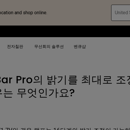
ocation and shop online.
United 
전자칠판
무선회의 솔루션
벤큐샵
nBar Pro의 밝기를 최대로 
검색어 별
검색어 별
비즈니스 프로젝터 보
4K(3840x2160)
4K UHD (3840×2160)
대공간용 프로젝터
유는 무엇인가요?
USB-C
단초점
전시, 시뮬레이션 프로
HAS 지원
2D 수직／수평 키스톤
회의실용 프로젝터
터
27"~28"
LED
골프 시뮬레이션 프로