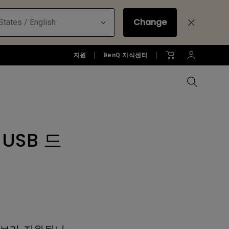
Change
States / English
지원
BenQ 지식센터
USB 드
모든 모니터 비교하기
B2C 프로젝터 보러가기
모든 조명 비교하기
Education Software
러가기
모니터 악세서리
액세서리
액세서리
Accessories
젝터
모니터 리퍼 제품 보러 가기
당신에게 딱맞는 모니터 조명 알
아보기
소프트웨어
젝터