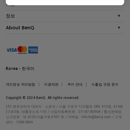
Eye-Care 모니터
지원
조명
BenQ AQCOLOR 기술
문의
정보
e스포츠
다운로드
비즈니스 디스플레이
프로젝터 거리계산기
About BenQ
서비스센터
BenQ 지식센터
회사 소개
구매처 정보
사회적 책임
뉴스
Korea - 한국어
개인정보 처리방침
이용약관
쿠키 안내
수출입 규정 준수
Copyright © 2024 BenQ. All rights reserved.
(주) 벤큐코리아 대표자 : 소윤석 / 서울 구로구 디지털로 288, 613호, 614호
(구로3동, 대륭포스트 1차) / 사업자등록번호 : 211-87-85968 / 통신판매업
신고번호 : 제 2020-서울구로-0307 호 / 이메일 : info.kr@benq.com / 고객
센터 : 1588-3866