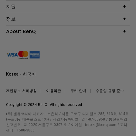
모니터
Eye-Care 모니터
지원
조명
BenQ AQCOLOR 기술
문의
정보
e스포츠
다운로드
비즈니스 디스플레이
프로젝터 거리계산기
About BenQ
서비스센터
BenQ 지식센터
회사 소개
구매처 정보
사회적 책임
뉴스
Korea - 한국어
개인정보 처리방침
이용약관
쿠키 안내
수출입 규정 준수
Copyright © 2024 BenQ. All rights reserved.
(주) 벤큐코리아 대표자 : 소윤석 / 서울 구로구 디지털로 288, 613호, 614호
(구로3동, 대륭포스트 1차) / 사업자등록번호 : 211-87-85968 / 통신판매업
신고번호 : 제 2020-서울구로-0307 호 / 이메일 : info.kr@benq.com / 고객
센터 : 1588-3866