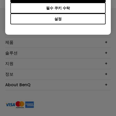
필수 쿠키 수락
설정
제품
프로젝터
솔루션
모니터
Eye-Care 모니터
지원
조명
BenQ AQCOLOR 기술
문의
정보
e스포츠
다운로드
비즈니스 디스플레이
프로젝터 거리계산기
About BenQ
서비스센터
BenQ 지식센터
회사 소개
구매처 정보
사회적 책임
뉴스