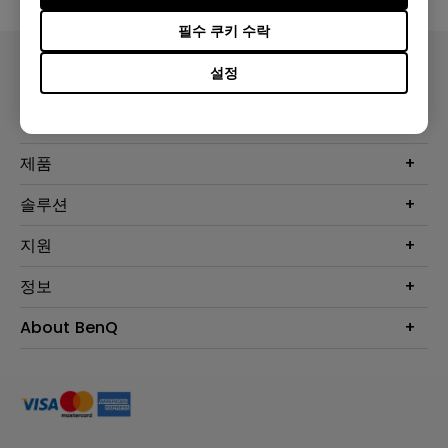
필수 쿠키 수락
설정
제품
프로젝터
솔루션
모니터
Eye-Care 모니터
지원
조명
BenQ AQCOLOR 기술
문의
정보
e스포츠
다운로드
비즈니스 디스플레이
프로젝터 거리계산기
About BenQ
서비스센터
BenQ 지식센터
회사 소개
구매처 정보
사회적 책임
뉴스