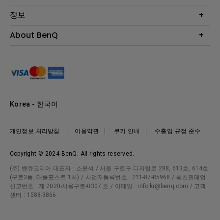
BenQ AQCOLOR 기술
문의
정보
e스포츠
다운로드
비즈니스 디스플레이
프로젝터 거리계산기
About BenQ
서비스센터
BenQ 지식센터
회사 소개
구매처 정보
사회적 책임
뉴스
Korea - 한국어
개인정보 처리방침
이용약관
쿠키 안내
수출입 규정 준수
Copyright © 2024 BenQ. All rights reserved.
(주) 벤큐코리아 대표자 : 소윤석 / 서울 구로구 디지털로 288, 613호, 614호
(구로3동, 대륭포스트 1차) / 사업자등록번호 : 211-87-85968 / 통신판매업
신고번호 : 제 2020-서울구로-0307 호 / 이메일 : info.kr@benq.com / 고객
센터 : 1588-3866