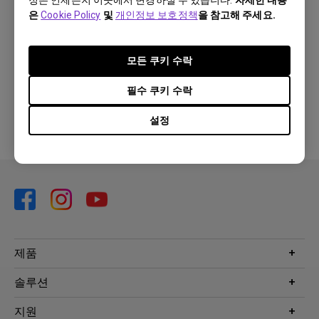
정은 언제든지 이곳에서 변경하실 수 있습니다.
자세한 내용
은
Cookie Policy
및
개인정보 보호정책
을 참고해 주세요.
이 답변이 도움이 되셨습니까?
모든 쿠키 수락
필수 쿠키 수락
네
아니요
설정
제품
프로젝터
솔루션
모니터
Eye-Care 모니터
지원
조명