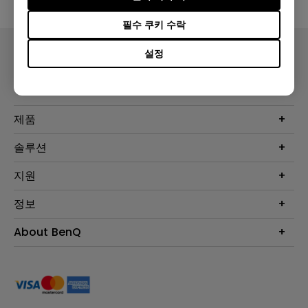
필수 쿠키 수락
설정
제품
프로젝터
솔루션
모니터
Eye-Care 모니터
지원
조명
BenQ AQCOLOR 기술
문의
정보
e스포츠
다운로드
비즈니스 디스플레이
프로젝터 거리계산기
About BenQ
서비스센터
BenQ 지식센터
회사 소개
구매처 정보
사회적 책임
뉴스