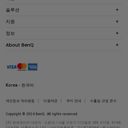
프로젝터
솔루션
모니터
Eye-Care 모니터
지원
조명
BenQ AQCOLOR 기술
문의
정보
e스포츠
다운로드
비즈니스 디스플레이
프로젝터 거리계산기
About BenQ
서비스센터
BenQ 지식센터
회사 소개
구매처 정보
사회적 책임
뉴스
Korea - 한국어
개인정보 처리방침
이용약관
쿠키 안내
수출입 규정 준수
Copyright © 2024 BenQ. All rights reserved.
(주) 벤큐코리아 대표자 : 소윤석 / 서울 구로구 디지털로 288, 613호, 614호
(구로3동, 대륭포스트 1차) / 사업자등록번호 : 211-87-85968 / 통신판매업