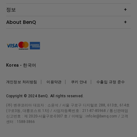
BenQ AQCOLOR 기술
문의
정보
e스포츠
다운로드
비즈니스 디스플레이
프로젝터 거리계산기
About BenQ
서비스센터
BenQ 지식센터
회사 소개
구매처 정보
사회적 책임
뉴스
Korea - 한국어
개인정보 처리방침
이용약관
쿠키 안내
수출입 규정 준수
Copyright © 2024 BenQ. All rights reserved.
(주) 벤큐코리아 대표자 : 소윤석 / 서울 구로구 디지털로 288, 613호, 614호
(구로3동, 대륭포스트 1차) / 사업자등록번호 : 211-87-85968 / 통신판매업
신고번호 : 제 2020-서울구로-0307 호 / 이메일 : info.kr@benq.com / 고객
센터 : 1588-3866