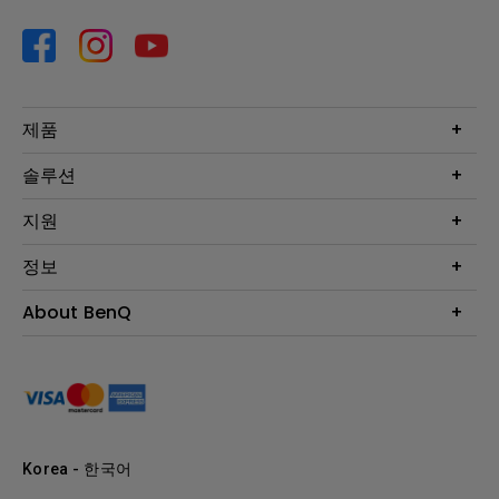
제품
프로젝터
솔루션
모니터
Eye-Care 모니터
지원
조명
BenQ AQCOLOR 기술
문의
정보
e스포츠
다운로드
비즈니스 디스플레이
프로젝터 거리계산기
About BenQ
서비스센터
BenQ 지식센터
회사 소개
구매처 정보
사회적 책임
뉴스
Korea - 한국어