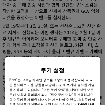
매자 중 구매 인증 사진과 함께 간단한 구매 소감을
작성한 고객을 대상으로 신세계 상품권과 GCV 영화
티켓을 증정하는 이벤트를 실시한다.
2월 19일부터 3월 31일, 또는 선착순 153명 신청 완
료 시까지 진행되는 이번 행사는 2014년 2월 1일 이
후 벤큐의 아이케어 모니터를 구매한 고객 중 인증 사
진과 함께 구매 소감을 자신의 블로그, 커뮤니티, 쇼
핑몰, SNS 등의 사이트에 올리고 벤큐 이벤트 카페에
URL을 등록하는 방식으로 진행된다. 이벤트에 참여
한 고객 중 선착순 150명에게는 CGV 영화 티켓 2장
쿠키 설정
씩을 증정하며, 구매 소감을 상세하게 올려준 3명을
선정해 신세계 상품권 10만원권(1명)과, 5만원권(2
BenQ는 고객님의 개인 정보를 소중하게 생각합니다. 더 나
명)을 제공하는 등, 총 153명의 참여자에게 혜택이
은 웹사이트 이용 경험을 제공하기 위해 쿠키와 유사한 기술
주어진다.
을 사용하고 있습니다. “모든 쿠키 수락”을 선택하시면 모든
쿠키 사용에 동의하게 되며, “필수 쿠키 수락”을 선택하시면
이번 행사 대상 제품인 아이 케어 모니터 시리즈는 벤
필수 쿠키를 제외한 나머지는 거부하실 수 있습니다. 쿠키 설
큐의 최신 제품에서 꾸준히 선 보이는 아이 케어 솔루
정은 언제든지 이곳에서 변경하실 수 있습니다.
자세한 내용