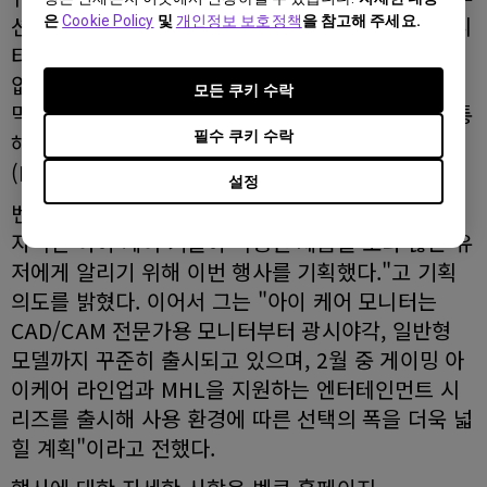
션이 적용된 제품이다. 아이 케어 솔루션은 일반 모니
은
Cookie Policy
및
개인정보 보호정책
을 참고해 주세요.
터에서 보이는 초당 200회 가량의 미세한 깜빡임을
없앤 벤큐의 플리커 프리(Flicker Free) 기술과, 망
모든 쿠키 수락
막을 손상시킬 수 있는 청색 파장을 모니터 설정을 통
필수 쿠키 수락
해 최대 70%까지 줄일 수 있는 로우 블루라이트
(Low Blue Light) 기능을 통칭하는 용어이다.
설정
벤큐의 모니터 사업 담당 박인원 팀장은 "벤큐의 독
자적인 아이 케어 기술이 적용된 제품을 보다 많은 유
저에게 알리기 위해 이번 행사를 기획했다."고 기획
의도를 밝혔다. 이어서 그는 "아이 케어 모니터는
CAD/CAM 전문가용 모니터부터 광시야각, 일반형
모델까지 꾸준히 출시되고 있으며, 2월 중 게이밍 아
이케어 라인업과 MHL을 지원하는 엔터테인먼트 시
리즈를 출시해 사용 환경에 따른 선택의 폭을 더욱 넓
힐 계획"이라고 전했다.