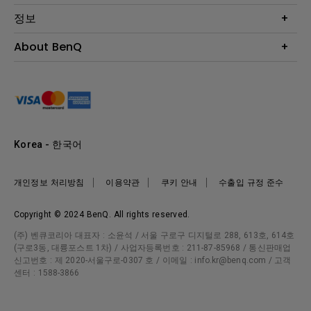
BenQ AQCOLOR 기술
문의
정보
e스포츠
다운로드
비즈니스 디스플레이
프로젝터 거리계산기
About BenQ
서비스센터
BenQ 지식센터
회사 소개
구매처 정보
사회적 책임
뉴스
Korea - 한국어
개인정보 처리방침
이용약관
쿠키 안내
수출입 규정 준수
Copyright © 2024 BenQ. All rights reserved.
(주) 벤큐코리아 대표자 : 소윤석 / 서울 구로구 디지털로 288, 613호, 614호
(구로3동, 대륭포스트 1차) / 사업자등록번호 : 211-87-85968 / 통신판매업
신고번호 : 제 2020-서울구로-0307 호 / 이메일 : info.kr@benq.com / 고객
센터 : 1588-3866