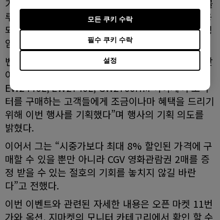
기술, 타사와 차별화 된 4단계의 청색광 차단(로우 블
루라이트) 모드 등 독자적인 아이케어 솔루션이 적용
모든 쿠키 수락
되었고, AMVA+ 패널을 탑재해 3,000:1의 뛰어난 명
필수 쿠키 수락
암비, 개선된 응답속도와 시야각을 지원한다.
벤큐코리아 모니터 사업부 박인원 팀장은 “추석을 맞
설정
이해서 고객들에게 가장 사랑 받는 제품인
EW2440L, EW2740L, GW2760HM 아이케어 모니
터를 구매하는 고객들에게 조금이나마 혜택을 드리기
위해 이번 행사를 기획했다”며 행사의 기획 의도를
밝혔다.
이어서 그는 “시중가보다 최대 8% 할인된 가격에 구
매할 수 있을 뿐만 아니라 CGV 영화관람권 2매를 증
정 받을 수 있는 절호의 기회를 놓치지 않길 바란
다”고 전했다.
이번 이벤트와 관련된 자세한 내용은 오픈 마켓 11번
가와 옥션, 지마켓의 모니터 카테고리에서 확인 할 수