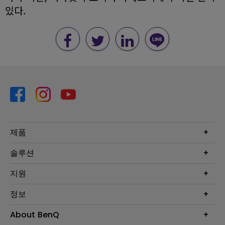
있다.
제품
프로젝터
솔루션
모니터
Eye-Care 모니터
지원
조명
BenQ AQCOLOR 기술
문의
정보
e스포츠
다운로드
비즈니스 디스플레이
프로젝터 거리계산기
About BenQ
서비스센터