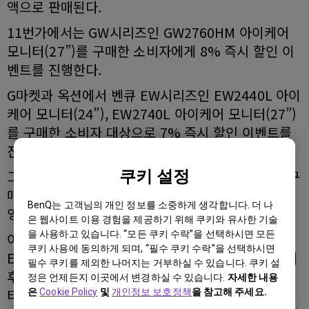
액으로 판매된다.
11번가에서는 GW시리즈인 GW2760HM 아이케어
모니터(27”)를 구매한 소비자에게 8% 즉시 할인 이
벤트를 진행한다.
G마켓과 옥션에서 벤큐 EW시리즈인 EW2440L 아이
케어 모니터(24”), EW2740L 아이케어 모니터(27”)
를 구매한 소비자 대상으로 7% 즉시 할인 이벤트를
진행한다.
쿠키 설정
그리고 추석맞이 특가 이벤트 기간 중 해당 제품을 구
매 후, 포토 상품평을 작성한 선착순 20명에게 CGV
BenQ는 고객님의 개인 정보를 소중하게 생각합니다. 더 나
영화관람권 2매를 증정한다.
은 웹사이트 이용 경험을 제공하기 위해 쿠키와 유사한 기술
을 사용하고 있습니다. “모든 쿠키 수락”을 선택하시면 모든
이번 추석맞이 특가 이벤트 대상 제품인 EW2440L,
쿠키 사용에 동의하게 되며, “필수 쿠키 수락”을 선택하시면
EW2740L, GW2760HM 아이케어 모니터는 출시 이
필수 쿠키를 제외한 나머지는 거부하실 수 있습니다. 쿠키 설
후 꾸준한 판매량을 보인 스테디셀러 제품이다. 모니
정은 언제든지 이곳에서 변경하실 수 있습니다.
자세한 내용
터에서 발생하는 미세한 깜빡임을 없앤 플리커 프리
은
Cookie Policy
및
개인정보 보호정책
을 참고해 주세요.