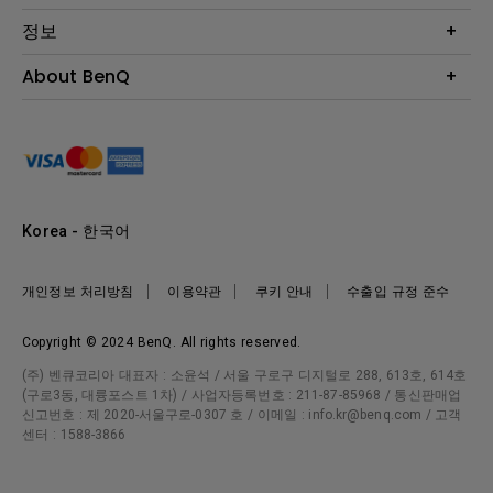
BenQ AQCOLOR 기술
문의
정보
e스포츠
다운로드
비즈니스 디스플레이
프로젝터 거리계산기
About BenQ
서비스센터
BenQ 지식센터
회사 소개
구매처 정보
사회적 책임
뉴스
Korea - 한국어
개인정보 처리방침
이용약관
쿠키 안내
수출입 규정 준수
Copyright © 2024 BenQ. All rights reserved.
(주) 벤큐코리아 대표자 : 소윤석 / 서울 구로구 디지털로 288, 613호, 614호
(구로3동, 대륭포스트 1차) / 사업자등록번호 : 211-87-85968 / 통신판매업
신고번호 : 제 2020-서울구로-0307 호 / 이메일 : info.kr@benq.com / 고객
센터 : 1588-3866