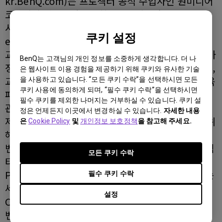
kr.BenQ.com)는 프로젝터 공식 수입사인 원미디어
코리아와 함께 4월 4일 한국국제전시장인 킨텍스를
시작으로 매주 3일씩 전국 5개 대도시에서 개최되는
쿠키 설정
e-러닝 박람회에 참가한다.
교육인적자원부가 주최한 e-러닝 박람회는 사이버 가
BenQ는 고객님의 개인 정보를 소중하게 생각합니다. 더 나
정학습 지원체제 등 대표적 e-러닝 발전 사례를 학생,
은 웹사이트 이용 경험을 제공하기 위해 쿠키와 유사한 기술
교사, 학부모 등을 대상으로 전시, 홍보함으로써 교육
을 사용하고 있습니다. “모든 쿠키 수락”을 선택하시면 모든
쿠키 사용에 동의하게 되며, “필수 쿠키 수락”을 선택하시면
패러다임의 변화에 대한 국민의 이해증진을 높이고
필수 쿠키를 제외한 나머지는 거부하실 수 있습니다. 쿠키 설
관련 하드웨어와 소프트웨어에 대한 다양한 정보를
정은 언제든지 이곳에서 변경하실 수 있습니다.
자세한 내용
제공하여 학교 현장에 활용 할 수 있도록 장려하기 위
은
Cookie Policy
및
개인정보 보호정책
을 참고해 주세요.
해 마련되었다.
벤큐는 교육 시장을 타켓으로 3500안시 무선 프로젝
모든 쿠키 수락
터인 PB8260과 휴대성이 뛰어난 PB2140 및
PB2250을 선보인다. 또한, 이번 달에 새로 출시하는
필수 쿠키 수락
세계에서 가장 작은 무선 프로젝터(무게 약 1kg)인
설정
CP120도 선보여 적극적인 홍보를 펼칠 예정이다.
벤큐 프로젝터 매니저를 맡고 있는 이진수 팀장은