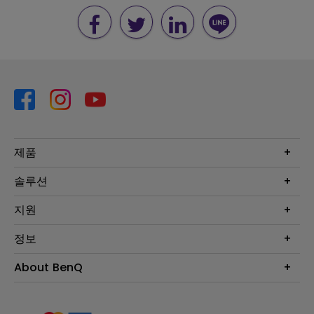
제품
프로젝터
솔루션
모니터
Eye-Care 모니터
지원
조명
BenQ AQCOLOR 기술
문의
정보
e스포츠
다운로드
비즈니스 디스플레이
프로젝터 거리계산기
About BenQ
서비스센터
BenQ 지식센터
회사 소개
구매처 정보
사회적 책임