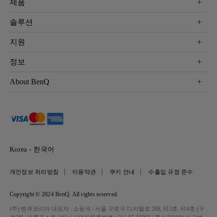
제품
프로젝터
솔루션
모니터
Eye-Care 모니터
지원
조명
BenQ AQCOLOR 기술
문의
정보
e스포츠
다운로드
비즈니스 디스플레이
프로젝터 거리계산기
About BenQ
서비스센터
BenQ 지식센터
회사 소개
구매처 정보
사회적 책임
뉴스
Korea - 한국어
개인정보 처리방침
이용약관
쿠키 안내
수출입 규정 준수
Copyright © 2024 BenQ. All rights reserved.
(주) 벤큐코리아 대표자 : 소윤석 / 서울 구로구 디지털로 288, 613호, 614호 (구