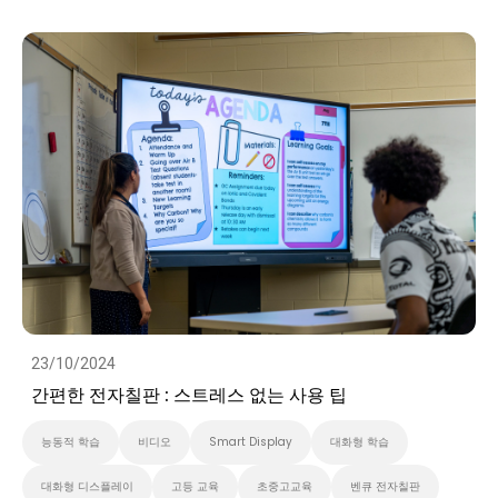
대화형 디스플레이
고등 교육
초중고교육
벤큐 전자칠판
Preschool
비디오
23/10/2024
간편한 전자칠판 : 스트레스 없는 사용 팁
능동적 학습
비디오
Smart Display
대화형 학습
대화형 디스플레이
고등 교육
초중고교육
벤큐 전자칠판