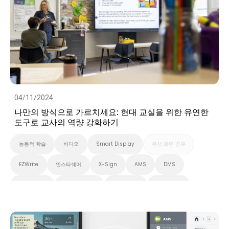
04/11/2024
나만의 방식으로 가르치세요: 현대 교실을 위한 유연한
도구로 교사의 역량 강화하기
능동적 학습
비디오
Smart Display
무선 화면 공유
EZWrite
인스타쉐어
X-Sign
AMS
DMS
대화형 학습
스마트 솔루션
화이트보드
스마트보드
벤큐 프로 시리즈
InstaShare 버튼
대화형 디스플레이
고등 교육
초중고교육
벤큐 전자칠판
Preschool
EDLA