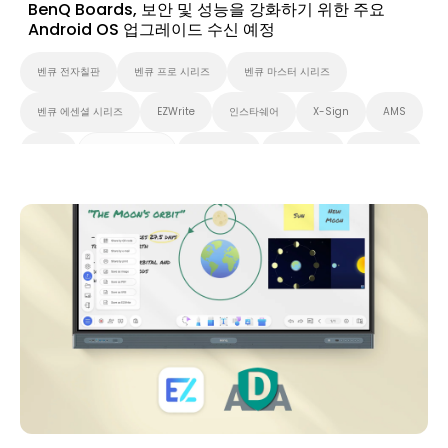
BenQ Boards, 보안 및 성능을 강화하기 위한 주요
Android OS 업그레이드 수신 예정
벤큐 전자칠판
벤큐 프로 시리즈
벤큐 마스터 시리즈
벤큐 에센셜 시리즈
EZWrite
인스타쉐어
X-Sign
AMS
DMS
무선 화면 공유
Preschool
초중고교육
고등 교육
애플리케이션
뉴스