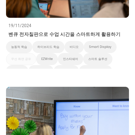
19/11/2024
벤큐 전자칠판으로 수업 시간을 스마트하게 활용하기
능동적 학습
하이브리드 학습
비디오
Smart Display
무선 화면 공유
EZWrite
인스타쉐어
스마트 솔루션
클라우드
화이트보드
스마트보드
벤큐 프로 시리즈
InstaShare 버튼
대화형 디스플레이
벤큐 에센셜 시리즈
벤큐 마스터 시리즈
고등 교육
초중고교육
Preschool
EDLA
비디오