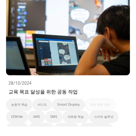
28/10/2024
교육 목표 달성을 위한 공동 작업
능동적 학습
비디오
Smart Display
무선 화면 공유
EZWrite
AMS
DMS
대화형 학습
스마트 솔루션
클라우드
화이트보드
스마트보드
벤큐 프로 시리즈