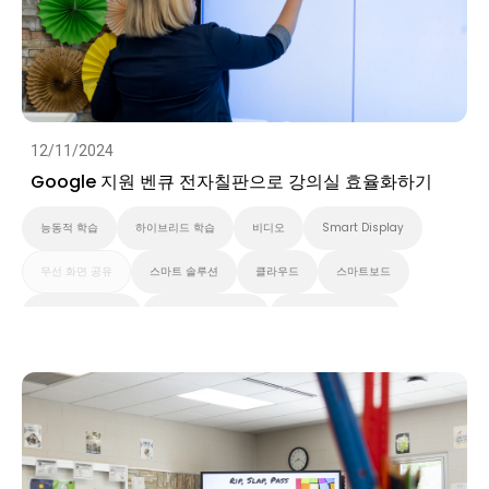
12/11/2024
Google 지원 벤큐 전자칠판으로 강의실 효율화하기
능동적 학습
하이브리드 학습
비디오
Smart Display
무선 화면 공유
스마트 솔루션
클라우드
스마트보드
벤큐 프로 시리즈
대화형 디스플레이
벤큐 에센셜 시리즈
벤큐 마스터 시리즈
고등 교육
초중고교육
벤큐 전자칠판
Preschool
EDLA
비디오