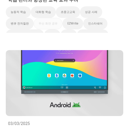
능동적 학습
대화형 학습
초중고교육
성공 사례
벤큐 전자칠판
무선 화면 공유
EZWrite
인스타쉐어
X-Sign 브로드캐스트
AMS
DMS
벤큐 프로 시리즈
벤큐 마스터 시리즈
벤큐 에센셜 시리즈
클라우드
대화형 디스플레이
스마트보드
스마트 솔루션
화이트보드
성공 사례
03/03/2025