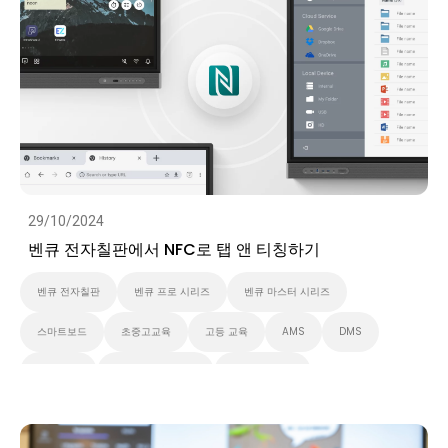
IAM
벤큐 마스터 시리즈
비디오
29/10/2024
벤큐 전자칠판에서 NFC로 탭 앤 티칭하기
벤큐 전자칠판
벤큐 프로 시리즈
벤큐 마스터 시리즈
스마트보드
초중고교육
고등 교육
AMS
DMS
Security
대화형 디스플레이
스마트 솔루션