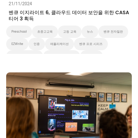
21/11/2024
벤큐 이지라이트 6, 클라우드 데이터 보안을 위한 CASA
티어 3 획득
Preschool
초중고교육
고등 교육
뉴스
벤큐 전자칠판
EZWrite
인증
애플리케이션
벤큐 프로 시리즈
벤큐 마스터 시리즈
벤큐 에센셜 시리즈
클라우드
대화형 디스플레이
Security
스마트보드