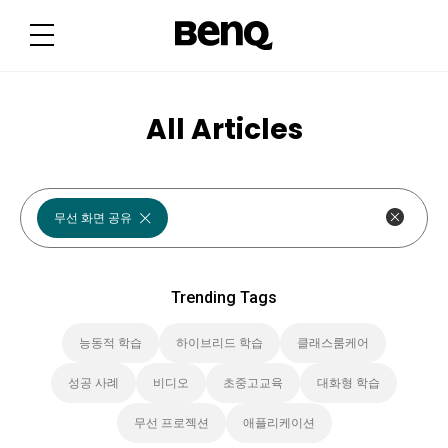
T
r
e
n
d
i
n
g
All Articles
T
a
g
s
무선 화면 공유
Trending Tags
능동적 학습
하이브리드 학습
클래스룸케어
성공 사례
비디오
초중고교육
대화형 학습
무선 프로젝션
애플리케이션