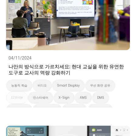
04/11/2024
나만의 방식으로 가르치세요: 현대 교실을 위한 유연한
도구로 교사의 역량 강화하기
능동적 학습
비디오
Smart Display
무선 화면 공유
EZWrite
인스타쉐어
X-Sign
AMS
DMS
대화형 학습
스마트 솔루션
화이트보드
스마트보드
벤큐 프로 시리즈
InstaShare 버튼
대화형 디스플레이
고등 교육
초중고교육
벤큐 전자칠판
Preschool
EDLA