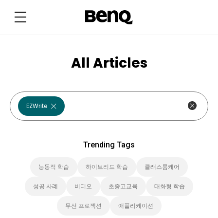
T
r
e
n
d
i
n
g
All Articles
T
a
g
s
EZWrite
Trending Tags
능동적 학습
하이브리드 학습
클래스룸케어
성공 사례
비디오
초중고교육
대화형 학습
무선 프로젝션
애플리케이션