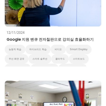
12/11/2024
Google 지원 벤큐 전자칠판으로 강의실 효율화하기
능동적 학습
하이브리드 학습
비디오
Smart Display
무선 화면 공유
스마트 솔루션
클라우드
스마트보드
벤큐 프로 시리즈
대화형 디스플레이
벤큐 에센셜 시리즈
벤큐 마스터 시리즈
고등 교육
초중고교육
벤큐 전자칠판
Preschool
EDLA
비디오