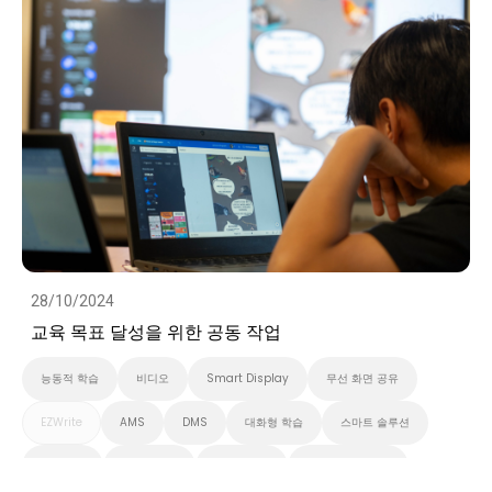
28/10/2024
교육 목표 달성을 위한 공동 작업
능동적 학습
비디오
Smart Display
무선 화면 공유
EZWrite
AMS
DMS
대화형 학습
스마트 솔루션
클라우드
화이트보드
스마트보드
벤큐 프로 시리즈