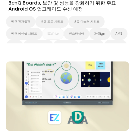
BenQ Boards, 보안 및 성능을 강화하기 위한 주요
Android OS 업그레이드 수신 예정
벤큐 전자칠판
벤큐 프로 시리즈
벤큐 마스터 시리즈
벤큐 에센셜 시리즈
EZWrite
인스타쉐어
X-Sign
AMS
DMS
무선 화면 공유
Preschool
초중고교육
고등 교육
애플리케이션
뉴스