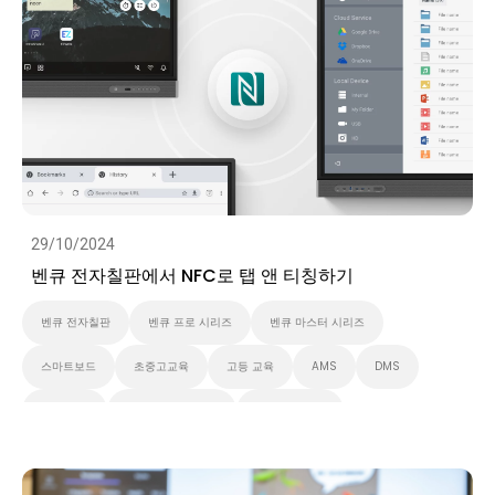
IAM
벤큐 마스터 시리즈
비디오
29/10/2024
벤큐 전자칠판에서 NFC로 탭 앤 티칭하기
벤큐 전자칠판
벤큐 프로 시리즈
벤큐 마스터 시리즈
스마트보드
초중고교육
고등 교육
AMS
DMS
Security
대화형 디스플레이
스마트 솔루션