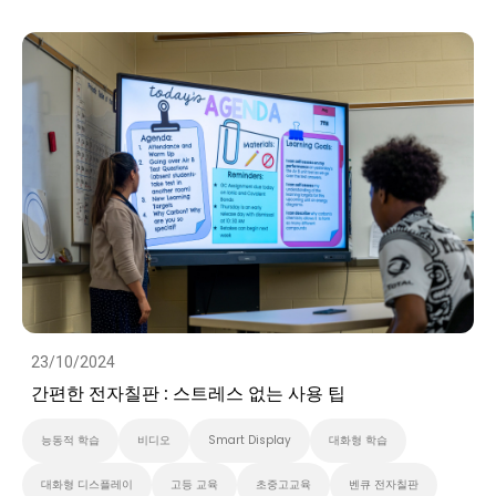
대화형 디스플레이
고등 교육
초중고교육
벤큐 전자칠판
Preschool
비디오
23/10/2024
간편한 전자칠판 : 스트레스 없는 사용 팁
능동적 학습
비디오
Smart Display
대화형 학습
대화형 디스플레이
고등 교육
초중고교육
벤큐 전자칠판