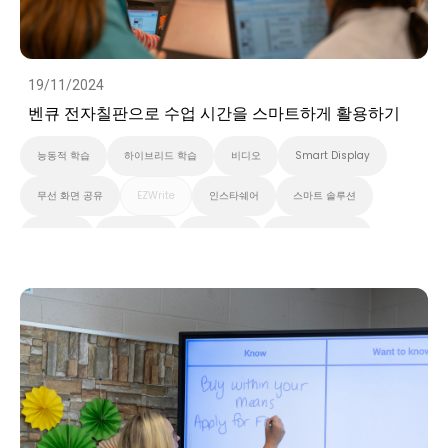
19/11/2024
벤큐 전자칠판으로 수업 시간을 스마트하게 활용하기
능동적 학습
하이브리드 학습
비디오
Smart Display
무선 화면 공유
EZWrite
인스타쉐어
스마트 솔루션
클라우드
화이트보드
스마트보드
벤큐 프로 시리즈
InstaShare 버튼
대화형 디스플레이
벤큐 에센셜 시리즈
벤큐 마스터 시리즈
고등 교육
초중고교육
Preschool
EDLA
비디오