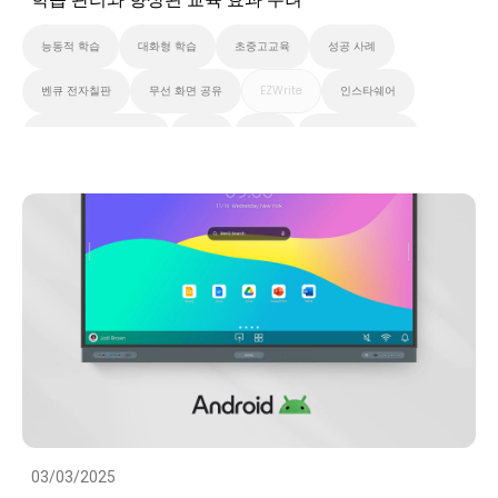
능동적 학습
대화형 학습
초중고교육
성공 사례
벤큐 전자칠판
무선 화면 공유
EZWrite
인스타쉐어
X-Sign 브로드캐스트
AMS
DMS
벤큐 프로 시리즈
벤큐 마스터 시리즈
벤큐 에센셜 시리즈
클라우드
대화형 디스플레이
스마트보드
스마트 솔루션
화이트보드
성공 사례
03/03/2025