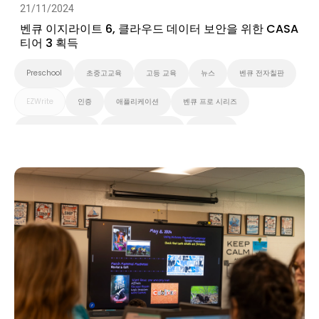
21/11/2024
벤큐 이지라이트 6, 클라우드 데이터 보안을 위한 CASA
티어 3 획득
Preschool
초중고교육
고등 교육
뉴스
벤큐 전자칠판
EZWrite
인증
애플리케이션
벤큐 프로 시리즈
벤큐 마스터 시리즈
벤큐 에센셜 시리즈
클라우드
대화형 디스플레이
Security
스마트보드