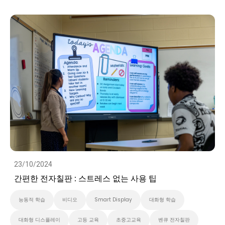
대화형 디스플레이
고등 교육
초중고교육
벤큐 전자칠판
Preschool
비디오
23/10/2024
간편한 전자칠판 : 스트레스 없는 사용 팁
능동적 학습
비디오
Smart Display
대화형 학습
대화형 디스플레이
고등 교육
초중고교육
벤큐 전자칠판