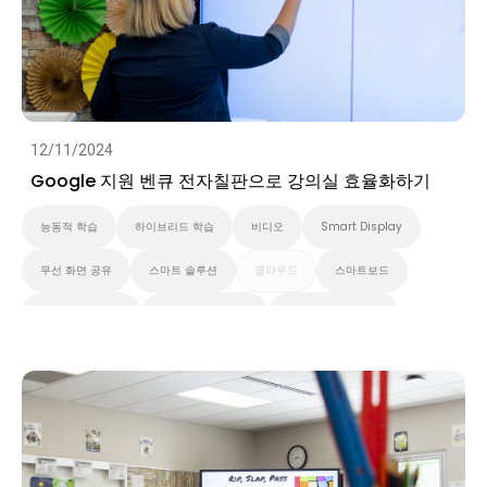
12/11/2024
Google 지원 벤큐 전자칠판으로 강의실 효율화하기
능동적 학습
하이브리드 학습
비디오
Smart Display
무선 화면 공유
스마트 솔루션
클라우드
스마트보드
벤큐 프로 시리즈
대화형 디스플레이
벤큐 에센셜 시리즈
벤큐 마스터 시리즈
고등 교육
초중고교육
벤큐 전자칠판
Preschool
EDLA
비디오