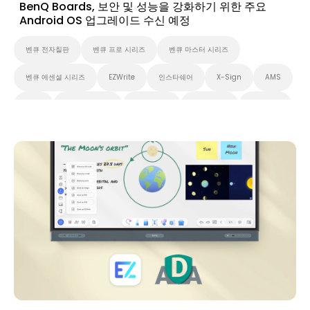
BenQ Boards, 보안 및 성능을 강화하기 위한 주요
Android OS 업그레이드 수신 예정
벤큐 전자칠판
벤큐 프로 시리즈
벤큐 마스터 시리즈
벤큐 에센셜 시리즈
EZWrite
인스타쉐어
X-Sign
AMS
DMS
무선 화면 공유
Preschool
초중고교육
고등 교육
애플리케이션
뉴스