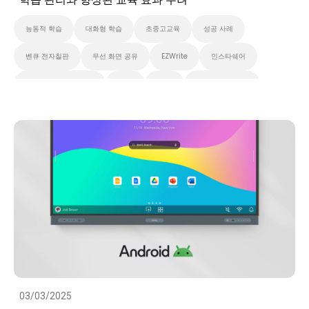
능동적 학습
대화형 학습
초중고교육
성공 사례
벤큐 전자칠판
무선 화면 공유
EZWrite
인스타쉐어
X-Sign 브로드캐스트
AMS
DMS
벤큐 프로 시리즈
벤큐 마스터 시리즈
벤큐 에센셜 시리즈
클라우드
대화형 디스플레이
스마트보드
스마트 솔루션
화이트보드
성공 사례
03/03/2025