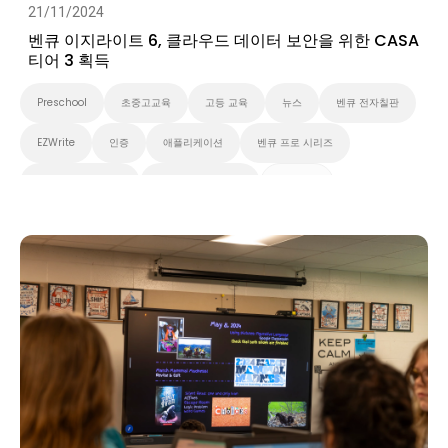
21/11/2024
벤큐 이지라이트 6, 클라우드 데이터 보안을 위한 CASA
티어 3 획득
Preschool
초중고교육
고등 교육
뉴스
벤큐 전자칠판
EZWrite
인증
애플리케이션
벤큐 프로 시리즈
벤큐 마스터 시리즈
벤큐 에센셜 시리즈
클라우드
대화형 디스플레이
Security
스마트보드