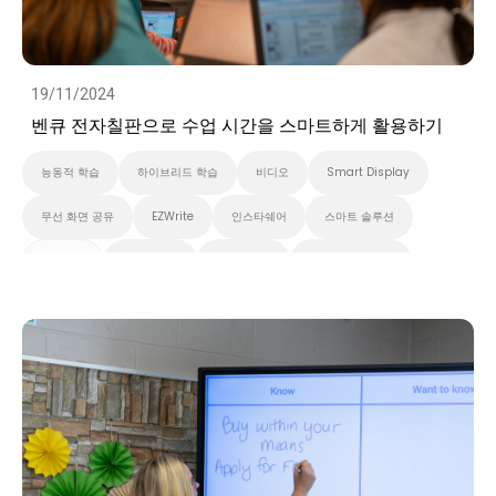
19/11/2024
벤큐 전자칠판으로 수업 시간을 스마트하게 활용하기
능동적 학습
하이브리드 학습
비디오
Smart Display
무선 화면 공유
EZWrite
인스타쉐어
스마트 솔루션
클라우드
화이트보드
스마트보드
벤큐 프로 시리즈
InstaShare 버튼
대화형 디스플레이
벤큐 에센셜 시리즈
벤큐 마스터 시리즈
고등 교육
초중고교육
Preschool
EDLA
비디오