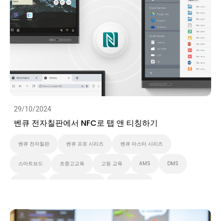
IAM
벤큐 마스터 시리즈
비디오
29/10/2024
벤큐 전자칠판에서 NFC로 탭 앤 티칭하기
벤큐 전자칠판
벤큐 프로 시리즈
벤큐 마스터 시리즈
스마트보드
초중고교육
고등 교육
AMS
DMS
Security
대화형 디스플레이
스마트 솔루션