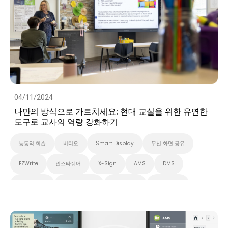
04/11/2024
나만의 방식으로 가르치세요: 현대 교실을 위한 유연한
도구로 교사의 역량 강화하기
능동적 학습
비디오
Smart Display
무선 화면 공유
EZWrite
인스타쉐어
X-Sign
AMS
DMS
대화형 학습
스마트 솔루션
화이트보드
스마트보드
벤큐 프로 시리즈
InstaShare 버튼
대화형 디스플레이
고등 교육
초중고교육
벤큐 전자칠판
Preschool
EDLA