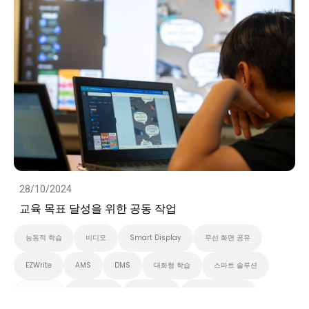
28/10/2024
교육 목표 달성을 위한 공동 작업
능동적 학습
비디오
Smart Display
무선 화면 공유
EZWrite
AMS
DMS
대화형 학습
스마트 솔루션
클라우드
화이트보드
스마트보드
벤큐 프로 시리즈