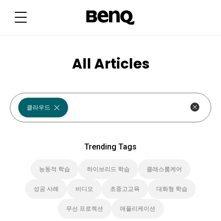
T
r
e
n
d
i
n
g
All Articles
T
a
g
s
클라우드
Trending Tags
능동적 학습
하이브리드 학습
클래스룸케어
성공 사례
비디오
초중고교육
대화형 학습
무선 프로젝션
애플리케이션