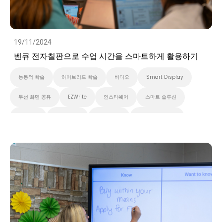
19/11/2024
벤큐 전자칠판으로 수업 시간을 스마트하게 활용하기
능동적 학습
하이브리드 학습
비디오
Smart Display
무선 화면 공유
EZWrite
인스타쉐어
스마트 솔루션
클라우드
화이트보드
스마트보드
벤큐 프로 시리즈
InstaShare 버튼
대화형 디스플레이
벤큐 에센셜 시리즈
벤큐 마스터 시리즈
고등 교육
초중고교육
Preschool
EDLA
비디오