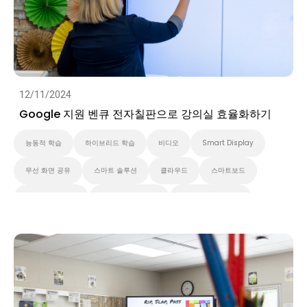
12/11/2024
Google 지원 벤큐 전자칠판으로 강의실 효율화하기
능동적 학습
하이브리드 학습
비디오
Smart Display
무선 화면 공유
스마트 솔루션
클라우드
스마트보드
벤큐 프로 시리즈
대화형 디스플레이
벤큐 에센셜 시리즈
벤큐 마스터 시리즈
고등 교육
초중고교육
벤큐 전자칠판
Preschool
EDLA
비디오