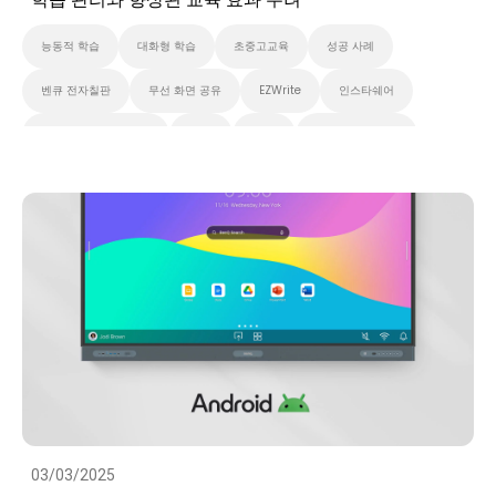
능동적 학습
대화형 학습
초중고교육
성공 사례
벤큐 전자칠판
무선 화면 공유
EZWrite
인스타쉐어
X-Sign 브로드캐스트
AMS
DMS
벤큐 프로 시리즈
벤큐 마스터 시리즈
벤큐 에센셜 시리즈
클라우드
대화형 디스플레이
스마트보드
스마트 솔루션
화이트보드
성공 사례
03/03/2025