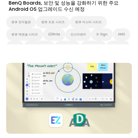
BenQ Boards, 보안 및 성능을 강화하기 위한 주요
Android OS 업그레이드 수신 예정
벤큐 전자칠판
벤큐 프로 시리즈
벤큐 마스터 시리즈
벤큐 에센셜 시리즈
EZWrite
인스타쉐어
X-Sign
AMS
DMS
무선 화면 공유
Preschool
초중고교육
고등 교육
애플리케이션
뉴스