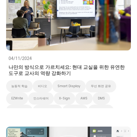
04/11/2024
나만의 방식으로 가르치세요: 현대 교실을 위한 유연한
도구로 교사의 역량 강화하기
능동적 학습
비디오
Smart Display
무선 화면 공유
EZWrite
인스타쉐어
X-Sign
AMS
DMS
대화형 학습
스마트 솔루션
화이트보드
스마트보드
벤큐 프로 시리즈
InstaShare 버튼
대화형 디스플레이
고등 교육
초중고교육
벤큐 전자칠판
Preschool
EDLA