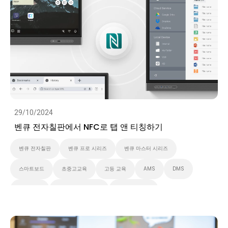
IAM
벤큐 마스터 시리즈
비디오
29/10/2024
벤큐 전자칠판에서 NFC로 탭 앤 티칭하기
벤큐 전자칠판
벤큐 프로 시리즈
벤큐 마스터 시리즈
스마트보드
초중고교육
고등 교육
AMS
DMS
Security
대화형 디스플레이
스마트 솔루션