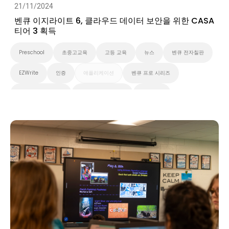
21/11/2024
벤큐 이지라이트 6, 클라우드 데이터 보안을 위한 CASA
티어 3 획득
Preschool
초중고교육
고등 교육
뉴스
벤큐 전자칠판
EZWrite
인증
애플리케이션
벤큐 프로 시리즈
벤큐 마스터 시리즈
벤큐 에센셜 시리즈
클라우드
대화형 디스플레이
Security
스마트보드