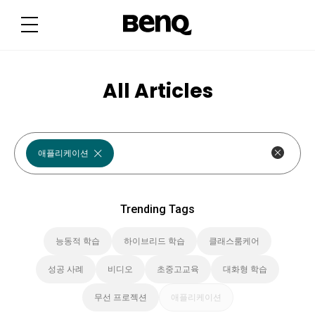
T
r
e
n
d
i
n
g
All Articles
T
a
g
s
애플리케이션
Trending Tags
능동적 학습
하이브리드 학습
클래스룸케어
성공 사례
비디오
초중고교육
대화형 학습
무선 프로젝션
애플리케이션