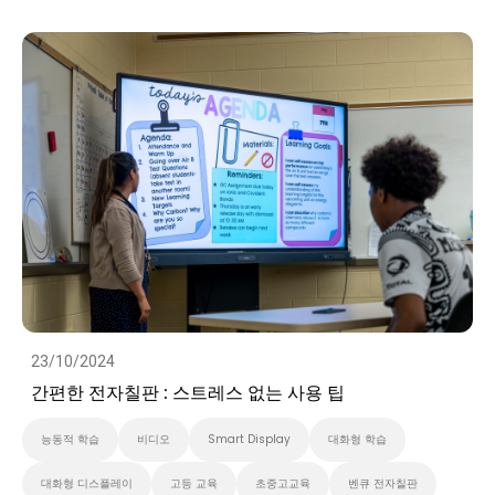
대화형 디스플레이
고등 교육
초중고교육
벤큐 전자칠판
Preschool
비디오
23/10/2024
간편한 전자칠판 : 스트레스 없는 사용 팁
능동적 학습
비디오
Smart Display
대화형 학습
대화형 디스플레이
고등 교육
초중고교육
벤큐 전자칠판