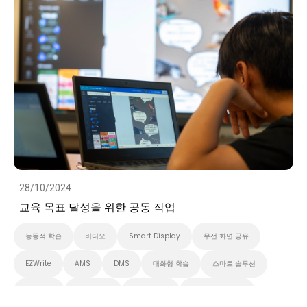
28/10/2024
교육 목표 달성을 위한 공동 작업
능동적 학습
비디오
Smart Display
무선 화면 공유
EZWrite
AMS
DMS
대화형 학습
스마트 솔루션
클라우드
화이트보드
스마트보드
벤큐 프로 시리즈